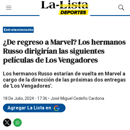
M
M
e
o
n
s
ú
t
Entretenimiento
r
¿De regreso a Marvel? Los hermanos
a
r
Russo dirigirían las siguientes
B
películas de Los Vengadores
ú
s
q
Los hermanos Russo estarían de vuelta en Marvel a
u
cargo de la dirección de las próximas dos entregas
e
de 'Los Vengadores'.
d
a
18 De Julio, 2024 - 17:36
•
José Miguel Cedeño Cardona
Agregar La Lista en
T
W