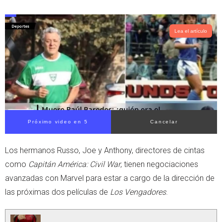
w
h
i
a
t
t
t
s
Lea el artículo
e
a
r
p
p
Próximo video en 5
Cancelar
Los hermanos Russo, Joe y Anthony, directores de cintas
como
Capitán América: Civil War
, tienen negociaciones
avanzadas con Marvel para estar a cargo de la dirección de
las próximas dos películas de
Los Vengadores
.