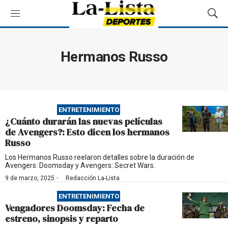
M
M
e
o
n
s
ú
t
Hermanos Russo
r
a
r
B
ú
ENTRETENIMIENTO
s
¿Cuánto durarán las nuevas películas
q
de Avengers?: Esto dicen los hermanos
u
Russo
e
d
Los Hermanos Russo reelaron detalles sobre la duración de
Avengers: Doomsday y Avengers: Secret Wars.
a
·
9 de marzo, 2025
Redacción La-Lista
ENTRETENIMIENTO
Vengadores Doomsday: Fecha de
estreno, sinopsis y reparto