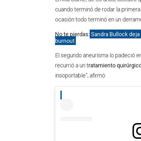
cuando terminó de rodar la primer
ocasión todo terminó en un derrame
No te pierdas:
Sandra Bullock deja
burnout
El segundo aneurisma lo padeció en
recurrió a un t
ratamiento quirúrgic
insoportable”, afirmó.