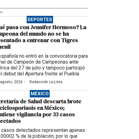
AD
DEPORTES
é pasa con Jennifer Hermoso? La
mpeona del mundo no se ha
sentado a entrenar con Tigres
enil
española no entró en la convocatoria para
final de Campeón de Campeonas ante
rica del 27 de julio y tampoco participó
el debut del Apertura frente al Puebla
·
 agosto, 2026
Redacción La-Lista
MÉXICO
retaría de Salud descarta brote
ciclosporiasis en México;
tiene vigilancia por 33 casos
tectados
 casos detectados representan apenas
0.00002 % de la población, por lo que