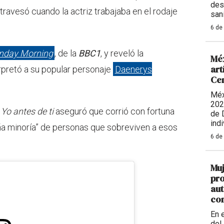
des
ravesó cuando la actriz trabajaba en el rodaje
sani
6 de
nday Morning
, de la
BBC1
, y reveló la
Méx
art
rpretó a su popular personaje
Daenerys
Ce
Méx
202
e
Yo antes de ti
aseguró que corrió con fortuna
de 
indi
a minoría” de personas que sobreviven a esos
6 de
Muj
pro
aut
con
En 
del 