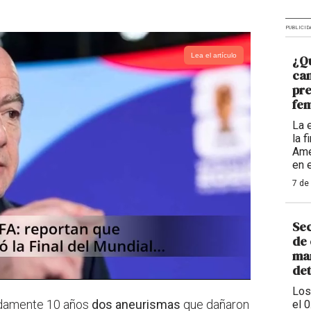
PUBLICID
Lea el artículo
¿Qu
ca
pre
fem
La 
la 
Amé
en 
7 de
Sec
de 
man
de
Los
adamente 10 años
dos aneurismas
que dañaron
el 