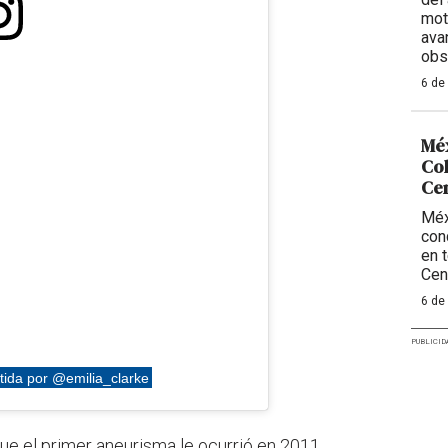
mot
ava
obs
6 de
Méx
Col
Ce
Méx
con
en 
Cen
6 de
PUBLICID
tida por @emilia_clarke
que el primer aneurisma le ocurrió en 2011,