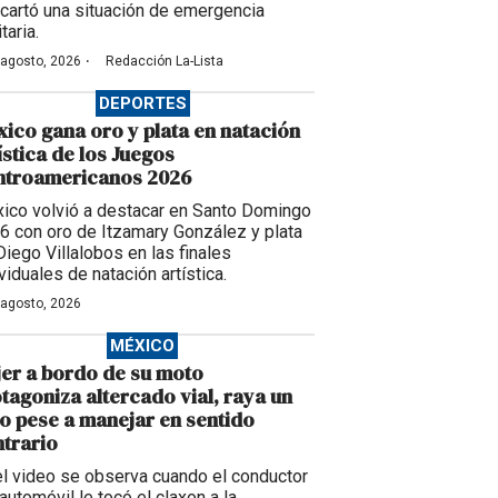
cartó una situación de emergencia
taria.
·
 agosto, 2026
Redacción La-Lista
DEPORTES
ico gana oro y plata en natación
ística de los Juegos
ntroamericanos 2026
ico volvió a destacar en Santo Domingo
6 con oro de Itzamary González y plata
Diego Villalobos en las finales
viduales de natación artística.
 agosto, 2026
MÉXICO
er a bordo de su moto
tagoniza altercado vial, raya un
o pese a manejar en sentido
trario
el video se observa cuando el conductor
automóvil le tocó el claxon a la