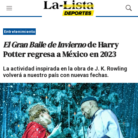
M
M
e
o
n
s
ú
t
Entretenimiento
r
El Gran Baile de Invierno
de Harry
a
r
Potter regresa a México en 2023
B
ú
La actividad inspirada en la obra de J. K. Rowling
s
volverá a nuestro país con nuevas fechas.
q
u
e
d
a