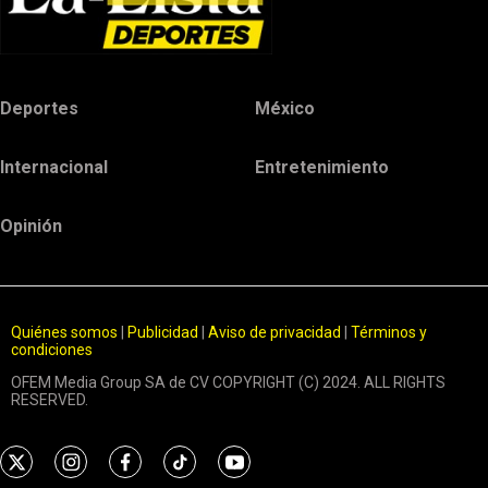
Deportes
México
Internacional
Entretenimiento
Opinión
Quiénes somos
|
Publicidad
|
Aviso de privacidad
|
Términos y
condiciones
OFEM Media Group SA de CV COPYRIGHT (C) 2024. ALL RIGHTS
RESERVED.
t
i
f
t
y