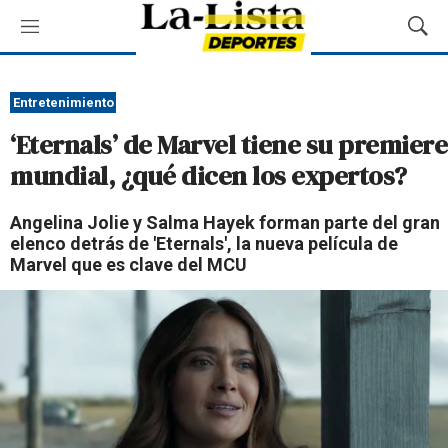
M
M
e
o
n
s
ú
t
Entretenimiento
r
‘Eternals’ de Marvel tiene su premiere
a
r
mundial, ¿qué dicen los expertos?
B
ú
Angelina Jolie y Salma Hayek forman parte del gran
s
elenco detrás de 'Eternals', la nueva película de
q
Marvel que es clave del MCU
u
e
d
a