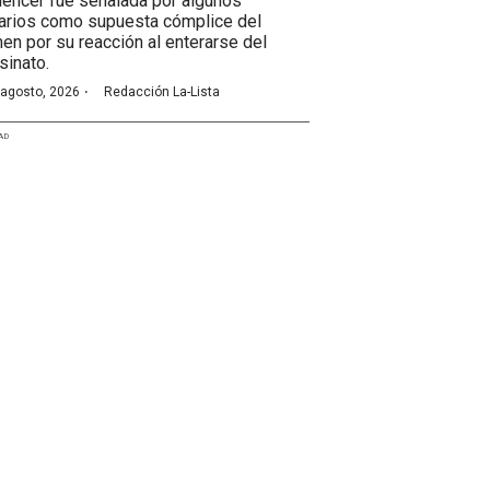
luencer fue señalada por algunos
arios como supuesta cómplice del
men por su reacción al enterarse del
sinato.
·
 agosto, 2026
Redacción La-Lista
AD