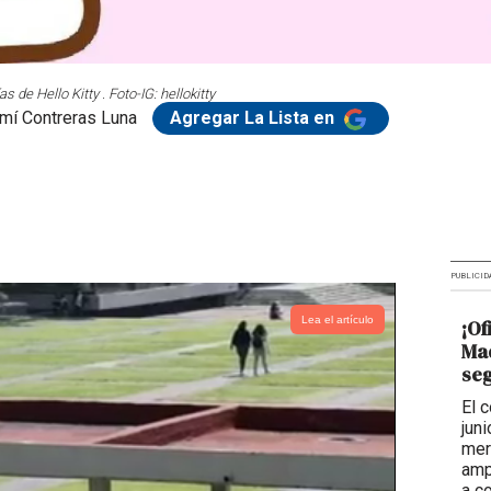
 de Hello Kitty . Foto-IG: hellokitty
mí Contreras Luna
Agregar La Lista en
PUBLICID
Lea el artículo
¡Of
Mad
seg
El 
jun
mer
amp
a c