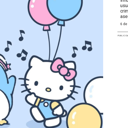
inf
usu
cri
ase
6 de
PUBLICID