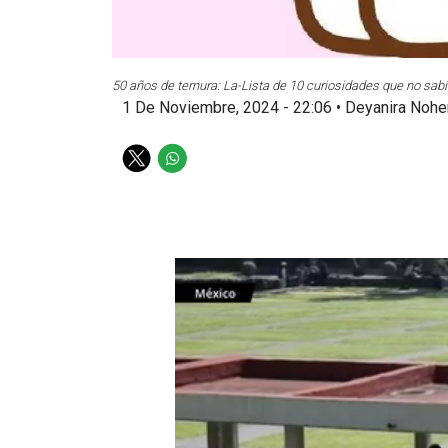
50 años de ternura: La-Lista de 10 curiosidades que no sabías
1 De Noviembre, 2024 - 22:06
•
Deyanira Nohe
T
W
w
h
i
a
t
t
t
s
e
a
r
p
p