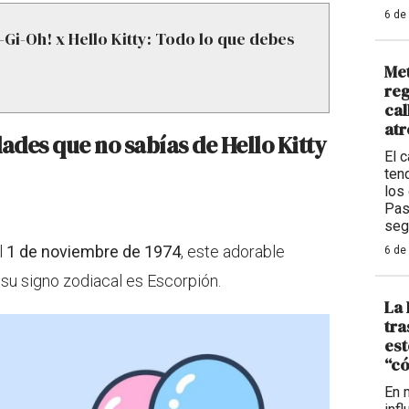
6 de
u-Gi-Oh! x Hello Kitty: Todo lo que debes
Met
reg
cal
atr
idades que no sabías de Hello Kitty
El c
ten
los
Pas
seg
l
1 de noviembre de 1974
, este adorable
6 de
 su signo zodiacal es Escorpión.
La 
tra
est
“có
En 