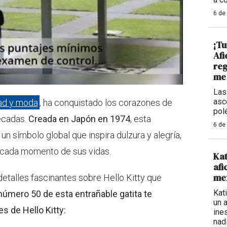
6 de
¡Tu
Afi
reg
me 
Las
asc
tad y moda
, ha conquistado los corazones de
pol
écadas.
Creada en Japón en 1974
, esta
6 de
un símbolo global que inspira dulzura y alegría,
cada momento de sus vidas.
Kat
afi
mex
detalles fascinantes sobre Hello Kitty que
Kat
 número 50 de esta entrañable gatita te
un 
s de Hello Kitty:
ine
nadi