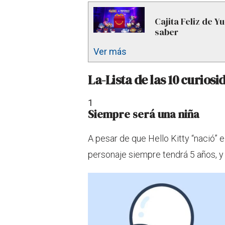
Cajita Feliz de Y
saber
Ver más
La
-Lista de las 10 curios
1
Siempre será una niña
A pesar de que Hello Kitty “nació” e
personaje siempre tendrá 5 años, y