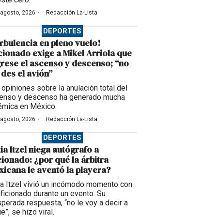
·
 agosto, 2026
Redacción La-Lista
DEPORTES
rbulencia en pleno vuelo!
cionado exige a Mikel Arriola que
rese el ascenso y descenso; “no
des el avión”
 opiniones sobre la anulación total del
enso y descenso ha generado mucha
émica en México.
·
 agosto, 2026
Redacción La-Lista
DEPORTES
ia Itzel niega autógrafo a
cionado: ¿por qué la árbitra
icana le aventó la playera?
ia Itzel vivió un incómodo momento con
aficionado durante un evento. Su
sperada respuesta, “no le voy a decir a
e”, se hizo viral.