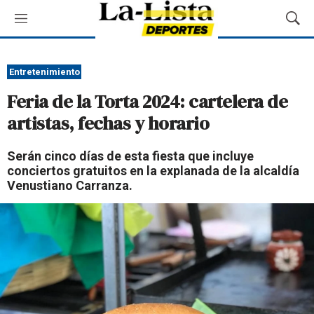
M
M
e
o
n
s
ú
t
Entretenimiento
r
Feria de la Torta 2024: cartelera de
a
r
artistas, fechas y horario
B
ú
Serán cinco días de esta fiesta que incluye
s
conciertos gratuitos en la explanada de la alcaldía
q
Venustiano Carranza.
u
e
d
a