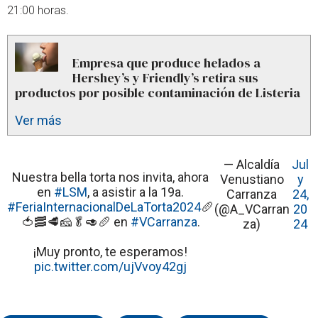
21:00 horas.
Empresa que produce helados a
Hershey’s y Friendly’s retira sus
productos por posible contaminación de Listeria
Ver más
— Alcaldía
Jul
Nuestra bella torta nos invita, ahora
Venustiano
y
en
#LSM
, a asistir a la 19a.
Carranza
24,
#FeriaInternacionalDeLaTorta2024
🥖
(@A_VCarran
20
🍅🥓🥩🧀🥬🥑🥖 en
#VCarranza
.
za)
24
¡Muy pronto, te esperamos!
pic.twitter.com/ujVvoy42gj