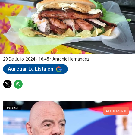
29 De Julio, 2024 - 16:45
•
Antonio Hernandez
Agregar La Lista en
T
W
w
h
i
a
t
t
t
s
Lea el artículo
e
a
r
p
p