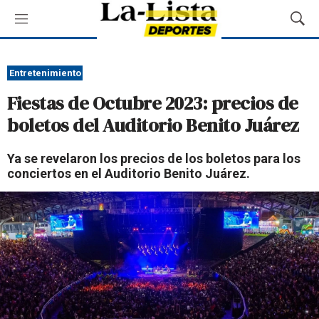
M
M
e
o
n
s
ú
t
Entretenimiento
r
Fiestas de Octubre 2023: precios de
a
r
boletos del Auditorio Benito Juárez
B
ú
Ya se revelaron los precios de los boletos para los
s
conciertos en el Auditorio Benito Juárez.
q
u
e
d
a