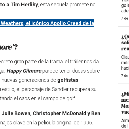
to a Tim Herlihy
, esta secuela promete no
gol
ade
7 de
l Weathers, el icónico Apollo Creed de la
¿Qu
sal
more
’?
rea
Cla
reto gran parte de la trama, el tráiler nos da
mil
haci
ga,
Happy Gilmore
parece tener dudas sobre
7 de
as nuevas generaciones de
golfistas
u estilo, el personaje de Sandler recupera su
¿M
atando el caos en el campo de golf.
men
Mon
va
e
Julie Bowen, Christopher McDonald y Ben
Alm
ajes clave en la película original de 1996.
del