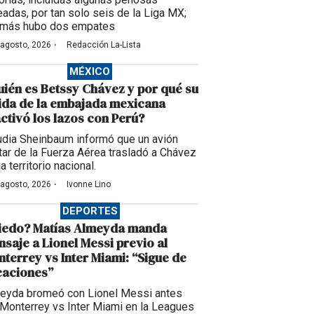
eadas, por tan solo seis de la Liga MX;
más hubo dos empates
·
 agosto, 2026
Redacción La-Lista
MÉXICO
ién es Betssy Chávez y por qué su
ida de la embajada mexicana
ctivó los lazos con Perú?
udia Sheinbaum informó que un avión
itar de la Fuerza Aérea trasladó a Chávez
a territorio nacional.
·
 agosto, 2026
Ivonne Lino
DEPORTES
iedo? Matías Almeyda manda
saje a Lionel Messi previo al
terrey vs Inter Miami: “Sigue de
caciones”
eyda bromeó con Lionel Messi antes
 Monterrey vs Inter Miami en la Leagues