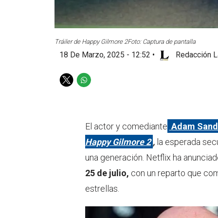
Tráiler de Happy Gilmore 2
Foto: Captura de pantalla
18 De Marzo, 2025 - 12:52
•
Redacción L
T
W
w
h
i
a
t
t
t
s
El actor y comediante
Adam Sandle
e
a
Happy Gilmore 2
,
la esperada secu
r
p
p
una generación. Netflix ha anunciado
25 de julio,
con un reparto que com
estrellas.