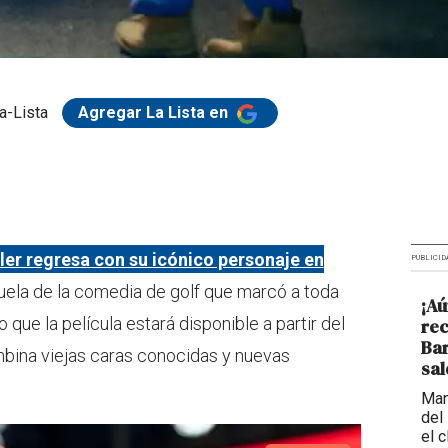
a-Lista
Agregar La Lista en
r regresa con su icónico personaje en
PUBLICID
ela de la comedia de golf que marcó a toda
¡Aú
 que la película estará disponible a partir del
rec
Bar
bina viejas caras conocidas y nuevas
sal
Man
del
el 