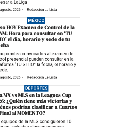
resar a LaLiga
·
 agosto, 2026
Redacción La-Lista
MÉXICO
so HOY Examen de Control de la
M: Hora para consultar en ‘TU
IO’ el día, horario y sede de tu
ueba
 aspirantes convocados al examen de
trol presencial pueden consultar en la
aforma “TU SITIO” la fecha, el horario y
sede.
·
 agosto, 2026
Redacción La-Lista
DEPORTES
a MX vs MLS en la Leagues Cup
6: ¿Quién tiene más victorias y
énes podrían clasificar a Cuartos
 Final al MOMENTO?
 equipos de la MLS consiguieron 10
torias, incluidas algunas penosas