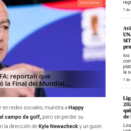
reg
Lea el artículo
7 de
Avi
UNA
SIT
pr
los
con
plat
la 
7 de
Lig
202
or en redes sociales, muestra a
Happy
qui
de
el campo de golf,
pero sin perder su
Los
on la dirección de
Kyle Newacheck
y un guion
vic