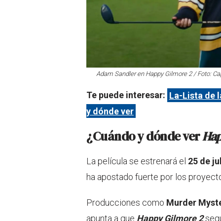
Adam Sandler en
Happy Gilmore 2
/ Foto: Ca
Te puede interesar:
La-Lista de 
y dónde ver
¿Cuándo y dónde ver
Hap
La película se estrenará el
25 de ju
ha apostado fuerte por los proyec
Producciones como
Murder Myste
apunta a que
Happy Gilmore 2
segu