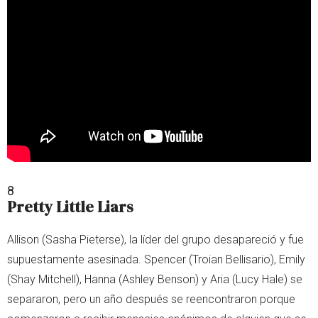
8
Pretty Little Liars
Allison (Sasha Pieterse), la líder del grupo desapareció y fue
supuestamente asesinada. Spencer (Troian Bellisario), Emily
(Shay Mitchell), Hanna (Ashley Benson) y Aria (Lucy Hale) se
separaron, pero un año después se reencontraron porque