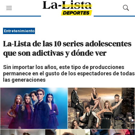
M
M
e
o
n
s
ú
t
Entretenimiento
r
La-Lista de las 10 series adolescentes
a
r
que son adictivas y dónde ver
B
ú
Sin importar los años, este tipo de producciones
s
permanece en el gusto de los espectadores de todas
q
las generaciones
u
e
d
a