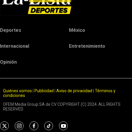
Deportes
México
Internacional
Entretenimiento
Opinión
Quiénes somos
|
Publicidad
|
Aviso de privacidad
|
Términos y
condiciones
OFEM Media Group SA de CV COPYRIGHT (C) 2024. ALL RIGHTS
RESERVED.
t
i
f
t
y