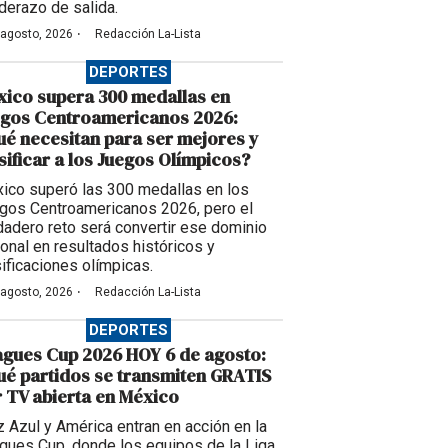
derazo de salida.
·
 agosto, 2026
Redacción La-Lista
DEPORTES
ico supera 300 medallas en
egos Centroamericanos 2026:
é necesitan para ser mejores y
sificar a los Juegos Olímpicos?
ico superó las 300 medallas en los
gos Centroamericanos 2026, pero el
dadero reto será convertir ese dominio
ional en resultados históricos y
sificaciones olímpicas.
·
 agosto, 2026
Redacción La-Lista
DEPORTES
gues Cup 2026 HOY 6 de agosto:
é partidos se transmiten GRATIS
 TV abierta en México
z Azul y América entran en acción en la
gues Cup, donde los equipos de la Liga