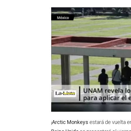
t
s
e
a
r
p
p
¡
Arctic Monkeys
estará de vuelta 