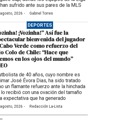
han sufrido ante sus pares de la MLS
·
 agosto, 2026
Gabriel Torres
DEPORTES
ozinha! ¡Vozinha!” Así fue la
ectacular bienvenida del jugador
Cabo Verde como refuerzo del
o Colo de Chile: “Hace que
emos en los ojos del mundo”
DEO
futbolista de 40 años, cuyo nombre es
imar José Évora Dias, ha sido tratado
o un flamante refuerzo ante la hinchada
 lo recibió con una ovación del tamaño
la expectativa que ha generado
·
 agosto, 2026
Redacción La-Lista
AD