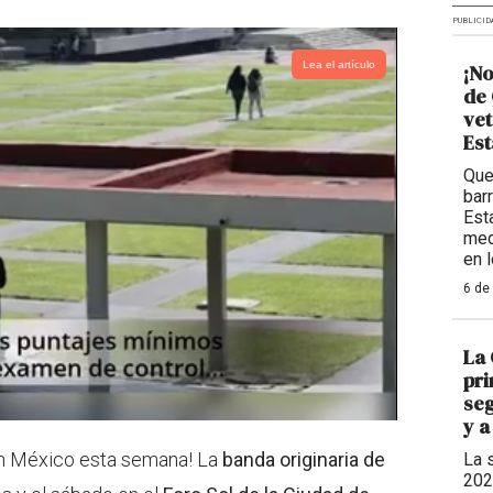
PUBLICID
Lea el artículo
¡No
de 
vet
Est
Que
bar
Est
med
en 
6 de
La 
pri
seg
y a
en México esta semana! La
banda originaria de
La 
202