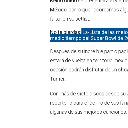
Reino Unido
se presentará el viern
México
, por lo que recordamos al
faltar en su setlist.
No te pierdas:
La-Lista de las mej
medio tiempo del Super Bowl de 
Después de su increíble participac
estará de vuelta en territorio mexic
ocasión podrán disfrutar de un
sho
Turner
.
Con más de siete discos desde su a
repertorio para el delirio de sus f
algunas de sus mejores canciones.