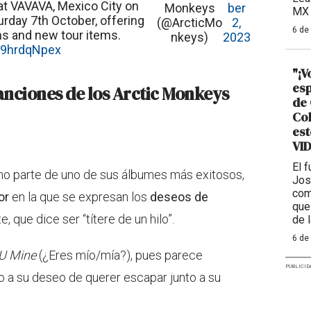
 at VAVAVA, Mexico City on
Monkeys
ber
MX 
urday 7th October, offering
(@ArcticMo
2,
6 de
s and new tour items.
nkeys)
2023
/29hrdqNpex
"¡V
esp
canciones de los Arctic Monkeys
de 
Col
est
VI
El 
o parte de uno de sus álbumes más exitosos,
Jos
com
or
en la que se expresan los
deseos de
que
, que dice ser “títere de un hilo”.
de 
6 de
U Mine
(¿Eres mío/mía?), pues parece
PUBLICID
 a su deseo de querer escapar junto a su