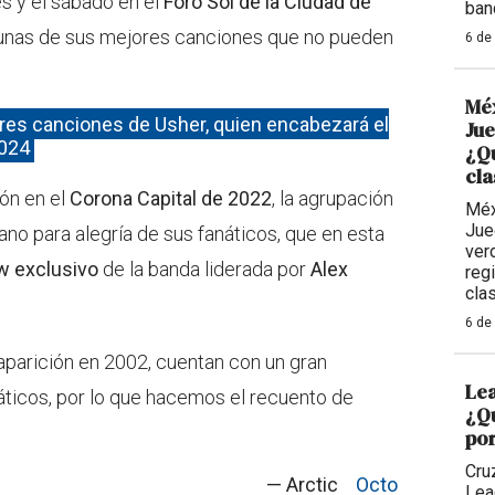
es y el sábado en el
Foro Sol de la Ciudad de
ban
gunas de sus mejores canciones que no pueden
6 de
Méx
ores canciones de Usher, quien encabezará el
Ju
2024
¿Qu
cla
ión en el
Corona Capital de 2022
, la agrupación
Méx
Jue
ano para alegría de sus fanáticos, que en esta
ver
w exclusivo
de la banda liderada por
Alex
reg
cla
6 de
parición en 2002, cuentan con un gran
Lea
anáticos, por lo que hacemos el recuento de
¿Qu
por
Cru
— Arctic
Octo
Lea