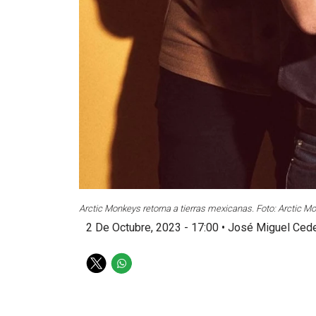
Arctic Monkeys retorna a tierras mexicanas. Foto: Arctic 
2 De Octubre, 2023 - 17:00
•
José Miguel Ced
T
W
w
h
i
a
t
t