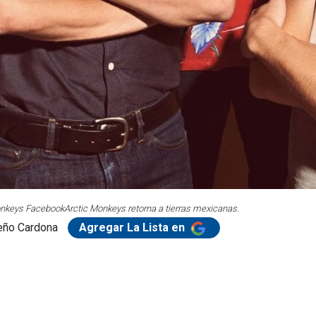
Monkeys Facebook
Arctic Monkeys retorna a tierras mexicanas.
eño Cardona
Agregar La Lista en