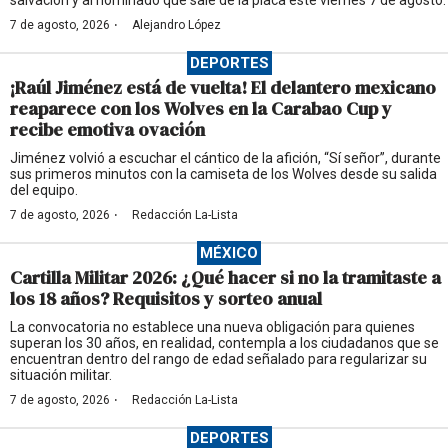
salvación y al nominado que sale de la placa este viernes 7 de agosto.
·
7 de agosto, 2026
Alejandro López
DEPORTES
¡Raúl Jiménez está de vuelta! El delantero mexicano
reaparece con los Wolves en la Carabao Cup y
recibe emotiva ovación
Jiménez volvió a escuchar el cántico de la afición, “Sí señor”, durante
sus primeros minutos con la camiseta de los Wolves desde su salida
del equipo.
·
7 de agosto, 2026
Redacción La-Lista
MÉXICO
Cartilla Militar 2026: ¿Qué hacer si no la tramitaste a
los 18 años? Requisitos y sorteo anual
La convocatoria no establece una nueva obligación para quienes
superan los 30 años, en realidad, contempla a los ciudadanos que se
encuentran dentro del rango de edad señalado para regularizar su
situación militar.
·
7 de agosto, 2026
Redacción La-Lista
DEPORTES