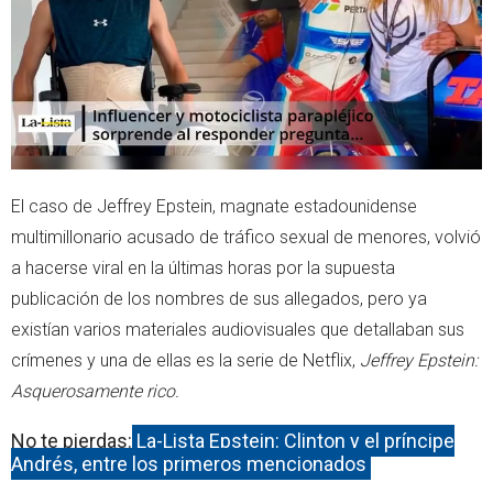
p
El caso de Jeffrey Epstein, magnate estadounidense
multimillonario acusado de tráfico sexual de menores, volvió
a hacerse viral en la últimas horas por la supuesta
publicación de los nombres de sus allegados, pero ya
existían varios materiales audiovisuales que detallaban sus
crímenes y una de ellas es la serie de Netflix,
Jeffrey Epstein:
Asquerosamente rico.
No te pierdas:
La-Lista Epstein: Clinton y el príncipe
Andrés, entre los primeros mencionados