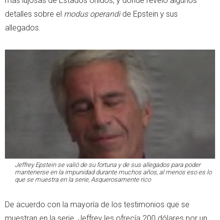
más lujosas de Estados Unidos, y donde reveló algunos
detalles sobre el
modus operandi
de Epstein y sus
allegados.
Jeffrey Epstein se valió de su fortuna y de sus allegados para poder
mantenerse en la impunidad durante muchos años, al menos eso es lo
que se muestra en la serie,
Asquerosamente rico
De acuerdo con la mayoría de los testimonios que se
muestran en la serie, Jeffrey les ofrecía 200 dólares por un