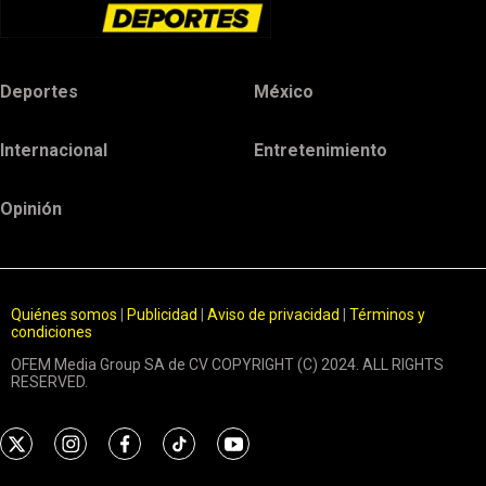
Deportes
México
Internacional
Entretenimiento
Opinión
Quiénes somos
|
Publicidad
|
Aviso de privacidad
|
Términos y
condiciones
OFEM Media Group SA de CV COPYRIGHT (C) 2024. ALL RIGHTS
RESERVED.
t
i
f
t
y
w
n
a
i
o