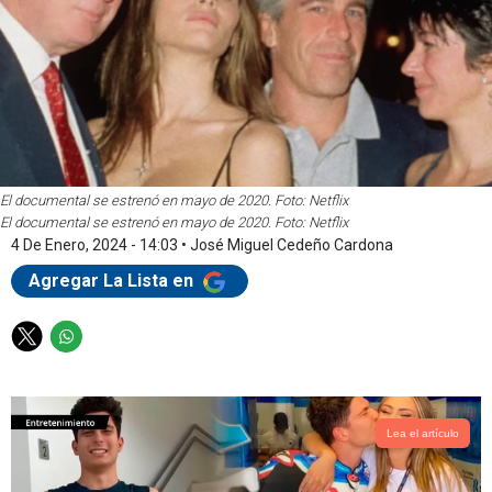
El documental se estrenó en mayo de 2020. Foto: Netflix
El documental se estrenó en mayo de 2020. Foto: Netflix
4 De Enero, 2024 - 14:03
•
José Miguel Cedeño Cardona
Agregar La Lista en
T
W
w
h
i
a
t
t
t
s
Lea el artículo
e
a
r
p