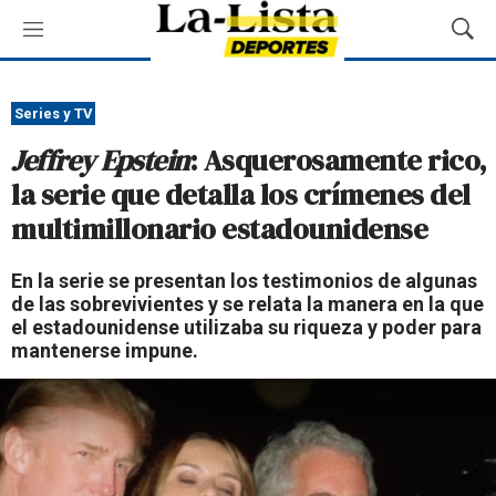
M
M
e
o
n
s
ú
t
Series y TV
r
Jeffrey Epstein
: Asquerosamente rico,
a
r
la serie que detalla los crímenes del
B
multimillonario estadounidense
ú
s
q
En la serie se presentan los testimonios de algunas
u
de las sobrevivientes y se relata la manera en la que
e
el estadounidense utilizaba su riqueza y poder para
d
mantenerse impune.
a