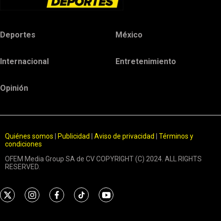
Deportes
México
Internacional
Entretenimiento
Opinión
Quiénes somos
|
Publicidad
|
Aviso de privacidad
|
Términos y
condiciones
OFEM Media Group SA de CV COPYRIGHT (C) 2024. ALL RIGHTS
RESERVED.
t
i
f
t
y
w
n
a
i
o
i
s
c
k
u