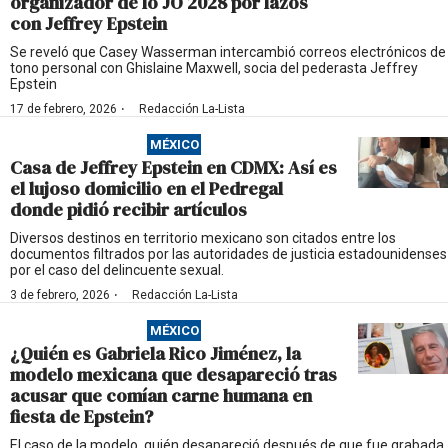
organizador de lo JO 2028 por lazos
con Jeffrey Epstein
Se reveló que Casey Wasserman intercambió correos electrónicos de
tono personal con Ghislaine Maxwell, socia del pederasta Jeffrey
Epstein
·
17 de febrero, 2026
Redacción La-Lista
MÉXICO
Casa de Jeffrey Epstein en CDMX: Así es
el lujoso domicilio en el Pedregal
donde pidió recibir artículos
Diversos destinos en territorio mexicano son citados entre los
documentos filtrados por las autoridades de justicia estadounidenses
por el caso del delincuente sexual.
·
3 de febrero, 2026
Redacción La-Lista
MÉXICO
¿Quién es Gabriela Rico Jiménez, la
modelo mexicana que desapareció tras
acusar que comían carne humana en
fiesta de Epstein?
El caso de la modelo, quién desapareció después de que fue grabada