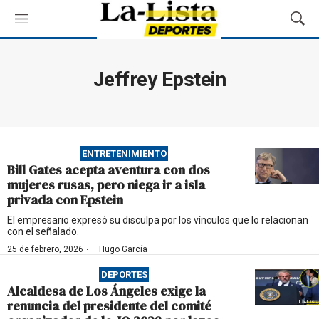
M
M
e
o
n
s
ú
t
Jeffrey Epstein
r
a
r
B
ú
ENTRETENIMIENTO
s
Bill Gates acepta aventura con dos
q
mujeres rusas, pero niega ir a isla
u
privada con Epstein
e
d
El empresario expresó su disculpa por los vínculos que lo relacionan
con el señalado.
a
·
25 de febrero, 2026
Hugo García
DEPORTES
Alcaldesa de Los Ángeles exige la
renuncia del presidente del comité