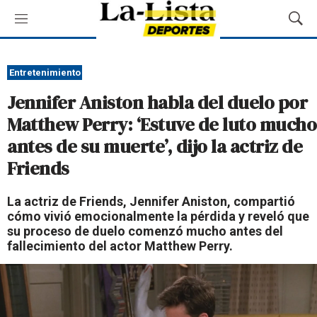
M
M
e
o
n
s
ú
t
Entretenimiento
r
Jennifer Aniston habla del duelo por
a
r
Matthew Perry: ‘Estuve de luto mucho
B
antes de su muerte’, dijo la actriz de
ú
s
Friends
q
u
La actriz de Friends, Jennifer Aniston, compartió
e
cómo vivió emocionalmente la pérdida y reveló que
d
su proceso de duelo comenzó mucho antes del
a
fallecimiento del actor Matthew Perry.