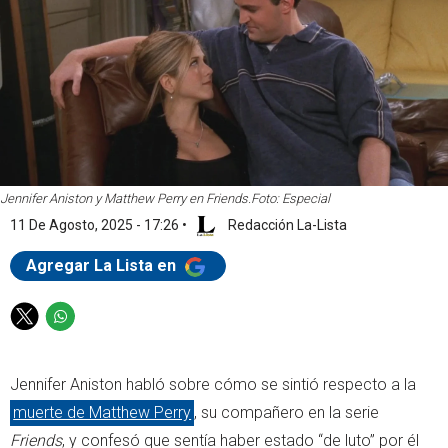
Jennifer Aniston y Matthew Perry en Friends.
Foto: Especial
11 De Agosto, 2025 - 17:26
•
Redacción La-Lista
Agregar La Lista en
T
W
w
h
i
a
Jennifer Aniston habló sobre cómo se sintió respecto a la
t
t
t
s
muerte de Matthew Perry
, su compañero en la serie
e
a
Friends
, y confesó que sentía haber estado “de luto” por él