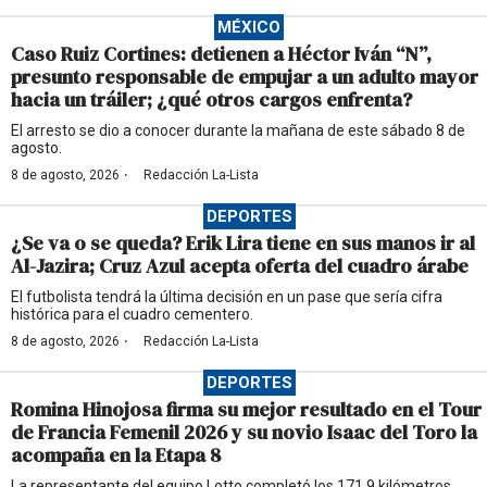
MÉXICO
Caso Ruiz Cortines: detienen a Héctor Iván “N”,
presunto responsable de empujar a un adulto mayor
hacia un tráiler; ¿qué otros cargos enfrenta?
El arresto se dio a conocer durante la mañana de este sábado 8 de
agosto.
·
8 de agosto, 2026
Redacción La-Lista
DEPORTES
¿Se va o se queda? Erik Lira tiene en sus manos ir al
Al-Jazira; Cruz Azul acepta oferta del cuadro árabe
El futbolista tendrá la última decisión en un pase que sería cifra
histórica para el cuadro cementero.
·
8 de agosto, 2026
Redacción La-Lista
DEPORTES
Romina Hinojosa firma su mejor resultado en el Tour
de Francia Femenil 2026 y su novio Isaac del Toro la
acompaña en la Etapa 8
La representante del equipo Lotto completó los 171.9 kilómetros