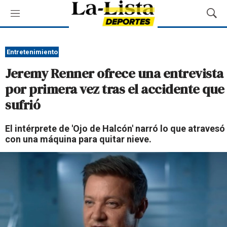
M
M
e
o
n
s
ú
t
Entretenimiento
r
Jeremy Renner ofrece una entrevista
a
r
por primera vez tras el accidente que
B
sufrió
ú
s
q
El intérprete de 'Ojo de Halcón' narró lo que atravesó
u
con una máquina para quitar nieve.
e
d
a