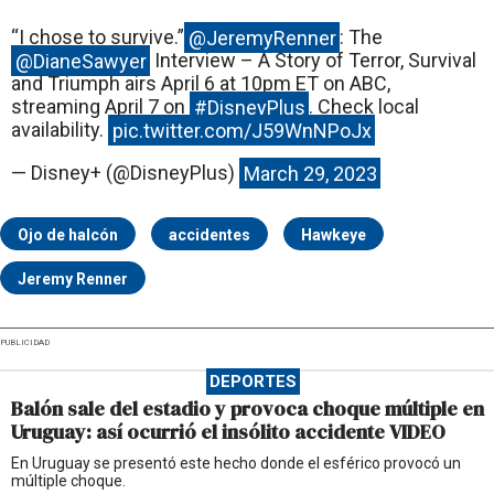
“I chose to survive.”
@JeremyRenner
: The
@DianeSawyer
Interview – A Story of Terror, Survival
and Triumph airs April 6 at 10pm ET on ABC,
streaming April 7 on
#DisneyPlus
. Check local
availability.
pic.twitter.com/J59WnNPoJx
— Disney+ (@DisneyPlus)
March 29, 2023
Ojo de halcón
accidentes
Hawkeye
Jeremy Renner
PUBLICIDAD
DEPORTES
Balón sale del estadio y provoca choque múltiple en
Uruguay: así ocurrió el insólito accidente VIDEO
En Uruguay se presentó este hecho donde el esférico provocó un
múltiple choque.