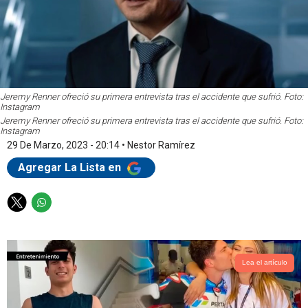
Jeremy Renner ofreció su primera entrevista tras el accidente que sufrió. Foto:
Instagram
Jeremy Renner ofreció su primera entrevista tras el accidente que sufrió. Foto:
Instagram
29 De Marzo, 2023 - 20:14
•
Nestor Ramírez
Agregar La Lista en
T
W
w
h
i
a
t
t
t
s
Lea el artículo
e
a
r
p