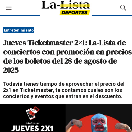
M
M
e
o
n
s
ú
t
Entretenimiento
r
Jueves Ticketmaster 2×1: La-Lista de
a
r
conciertos con promoción en precios
B
de los boletos del 28 de agosto de
ú
s
2025
q
u
Todavía tienes tiempo de aprovechar el precio del
e
2x1 en Ticketmaster, te contamos cuales son los
d
conciertos y eventos que entran en el descuento.
a