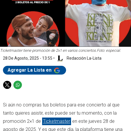
Ticketmaster tiene promoción de 2x1 en varios conciertos.
Foto: especial.
28 De Agosto, 2025 - 13:55
•
Redacción La-Lista
Agregar La Lista en
T
W
w
h
i
a
Si aún no compras tus boletos para ese concierto al que
t
t
t
s
tanto quieres asistir, este puede ser tu momento, con la
e
a
promoción 2×1 de
Ticketmaster
en este jueves 28 de
r
p
agosto de 2025. Y es que este día, la plataforma tiene una
p