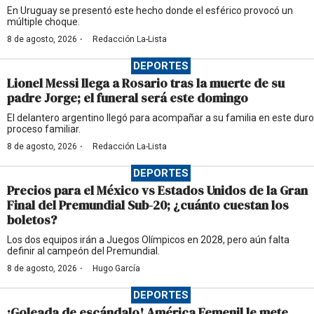
En Uruguay se presentó este hecho donde el esférico provocó un
múltiple choque.
·
8 de agosto, 2026
Redacción La-Lista
DEPORTES
Lionel Messi llega a Rosario tras la muerte de su
padre Jorge; el funeral será este domingo
El delantero argentino llegó para acompañar a su familia en este duro
proceso familiar.
·
8 de agosto, 2026
Redacción La-Lista
DEPORTES
Precios para el México vs Estados Unidos de la Gran
Final del Premundial Sub-20; ¿cuánto cuestan los
boletos?
Los dos equipos irán a Juegos Olímpicos en 2028, pero aún falta
definir al campeón del Premundial.
·
8 de agosto, 2026
Hugo García
DEPORTES
¡Goleada de escándalo! América Femenil le mete