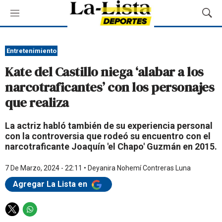
M
M
e
o
n
s
ú
t
Entretenimiento
r
Kate del Castillo niega ‘alabar a los
a
r
narcotraficantes’ con los personajes
B
que realiza
ú
s
q
La actriz habló también de su experiencia personal
u
con la controversia que rodeó su encuentro con el
e
narcotraficante Joaquín 'el Chapo' Guzmán en 2015.
d
a
7 De Marzo, 2024 - 22:11
•
Deyanira Nohemí Contreras Luna
Agregar La Lista en
T
W