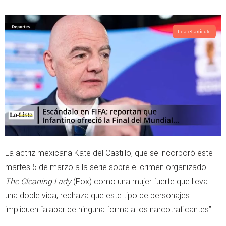
w
h
i
a
t
t
t
s
Lea el artículo
e
a
r
p
p
La actriz mexicana Kate del Castillo, que se incorporó este
martes 5 de marzo a la serie sobre el crimen organizado
The Cleaning Lady
(Fox) como una mujer fuerte que lleva
una doble vida, rechaza que este tipo de personajes
impliquen “alabar de ninguna forma a los narcotraficantes”.