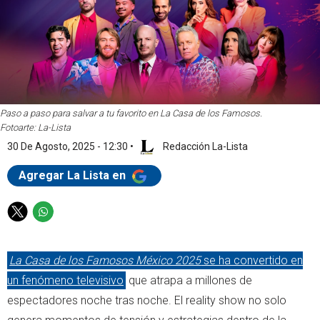
Paso a paso para salvar a tu favorito en La Casa de los Famosos.
Fotoarte: La-Lista
30 De Agosto, 2025 - 12:30
•
Redacción La-Lista
Agregar La Lista en
T
W
w
h
i
a
La Casa de los Famosos México 2025
se ha convertido en
t
t
t
s
un fenómeno televisivo
que atrapa a millones de
e
a
espectadores noche tras noche. El reality show no solo
r
p