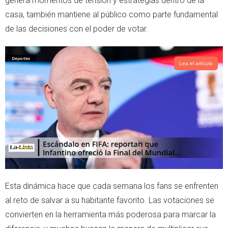
genera momentos de tensión y estrategias dentro de la
p
casa, también mantiene al público como parte fundamental
de las decisiones con el poder de votar.
Lea el artículo
Esta dinámica hace que cada semana los fans se enfrenten
al reto de salvar a su habitante favorito. Las votaciones se
convierten en la herramienta más poderosa para marcar la