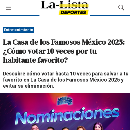
M
M
e
o
n
s
ú
t
Entretenimiento
r
La Casa de los Famosos México 2025:
a
r
¿Cómo votar 10 veces por tu
B
habitante favorito?
ú
s
q
Descubre cómo votar hasta 10 veces para salvar a tu
u
favorito en La Casa de los Famosos México 2025 y
e
evitar su eliminación.
d
a