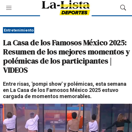
M
M
e
o
n
s
ú
t
Entretenimiento
r
La Casa de los Famosos México 2025:
a
r
Resumen de los mejores momentos y
B
polémicas de los participantes |
ú
s
VIDEOS
q
u
Entre risas, 'pompi show' y polémicas, esta semana
e
en La Casa de los Famosos México 2025 estuvo
d
cargada de momentos memorables.
a