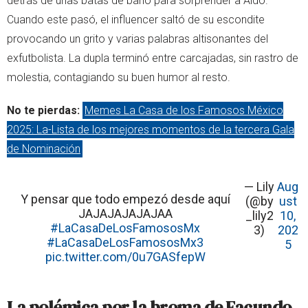
detrás de unas batas de baño para sorprender a Aldo.
Cuando este pasó, el influencer saltó de su escondite
provocando un grito y varias palabras altisonantes del
exfutbolista. La dupla terminó entre carcajadas, sin rastro de
molestia, contagiando su buen humor al resto.
No te pierdas:
Memes La Casa de los Famosos México
2025: La-Lista de los mejores momentos de la tercera Gala
de Nominación
— Lily
Aug
Y pensar que todo empezó desde aquí
(@by
ust
JAJAJAJAJAJAA
_lily2
10,
#LaCasaDeLosFamososMx
3)
202
#LaCasaDeLosFamososMx3
5
pic.twitter.com/0u7GASfepW
La polémica por la broma de Facundo