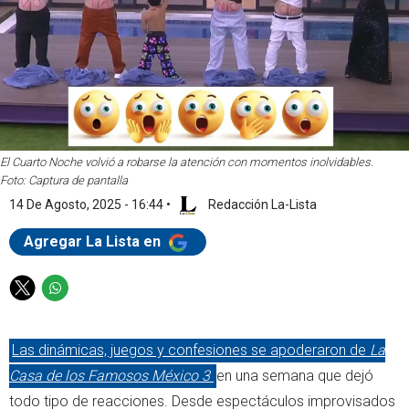
El Cuarto Noche volvió a robarse la atención con momentos inolvidables.
Foto: Captura de pantalla
14 De Agosto, 2025 - 16:44
•
Redacción La-Lista
Agregar La Lista en
T
W
w
h
i
a
Las dinámicas, juegos y confesiones se apoderaron de
La
t
t
t
s
Casa de los Famosos México 3
en una semana que dejó
e
a
todo tipo de reacciones. Desde espectáculos improvisados