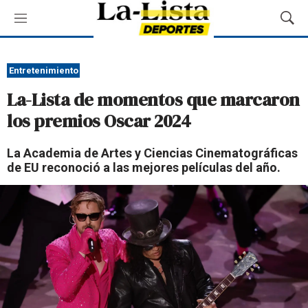
M
M
e
o
n
s
ú
t
Entretenimiento
r
La-Lista de momentos que marcaron
a
r
los premios Oscar 2024
B
ú
La Academia de Artes y Ciencias Cinematográficas
s
de EU reconoció a las mejores películas del año.
q
u
e
d
a