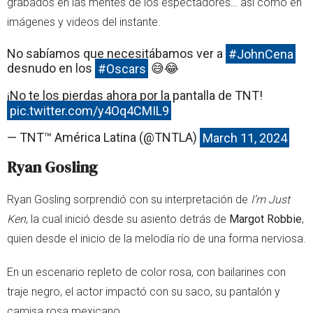
grabados en las mentes de los espectadores… así como en
imágenes y videos del instante.
No sabíamos que necesitábamos ver a
#JohnCena
desnudo en los
#Oscars
😅😂
¡No te los pierdas ahora por la pantalla de TNT!
pic.twitter.com/y4Oq4CMIL9
— TNT™ América Latina (@TNTLA)
March 11, 2024
Ryan Gosling
Ryan Gosling sorprendió con su interpretación de
I’m Just
Ken
, la cual inició desde su asiento detrás de
Margot Robbie
,
quien desde el inicio de la melodía río de una forma nerviosa.
En un escenario repleto de color rosa, con bailarines con
traje negro, el actor impactó con su saco, su pantalón y
camisa rosa mexicano.