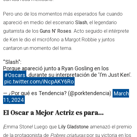
Pero uno de los momentos más esperados fue cuando
apareció en medio del escenario
Slash
, el legendario
guitarrista de los
Guns N’ Roses
. Acto seguido el intérprete
de Ken le dio el micrófono a Margot Robbie y juntos
cantaron un momento del tema.
“Slash":
Porque apareció junto a Ryan Gosling en los
#Oscars
, durante su interpretación de ‘I’m Just Ken’.
pic.twitter.com/iNcpAKY6Ro
— ¿Por qué es Tendencia? (@porktendencia)
March
11, 2024
El Oscar a Mejor Actriz es para...
¡Emma Stone! Luego que
Lily Gladstone
amenazó el premio
de la protagonista de
Pobres criaturas
por su victoria en los