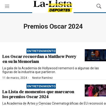
M
M
e
o
n
s
ú
t
Premios Oscar 2024
r
a
r
B
ú
ENTRETENIMIENTO
s
Los Oscar recuerdan a Matthew Perry
q
en su In Memoriam
u
e
La gala de la Academia de Hollywood rememoró a algunas de las
figuras de la industria que partieron.
d
a
·
11 de marzo, 2024
Nestor Ramírez
ENTRETENIMIENTO
La-Lista de momentos que marcaron
los premios Oscar 2024
La Academia de Artes y Ciencias Cinematográficas de EU reconoció a