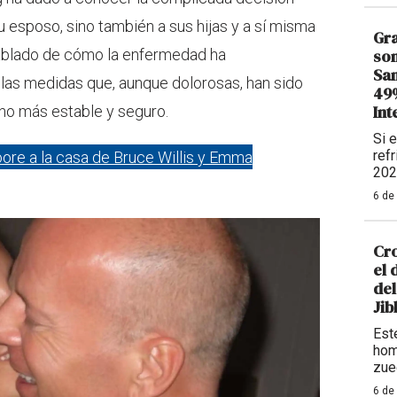
 esposo, sino también a sus hijas y a sí misma
Gra
hablado de cómo la enfermedad ha
son
Sam
 las medidas que, aunque dolorosas, han sido
49%
Int
rno más estable y seguro.
Si 
refr
re a la casa de Bruce Willis y Emma
202
6 de
Cro
el 
del
Ji
Este
hom
zue
6 de