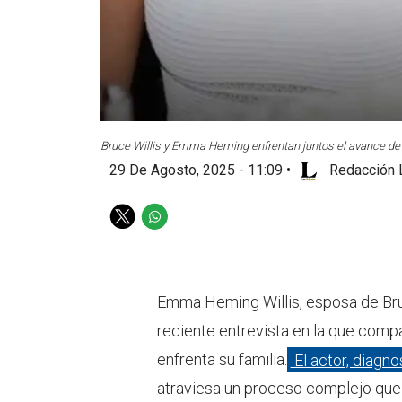
Bruce Willis y Emma Heming enfrentan juntos el avance de 
29 De Agosto, 2025 - 11:09
•
Redacción 
T
W
w
h
i
a
t
t
t
s
Emma Heming Willis, esposa de Bruc
e
a
reciente entrevista en la que compa
r
p
p
enfrenta su familia.
El actor, diagn
atraviesa un proceso complejo que