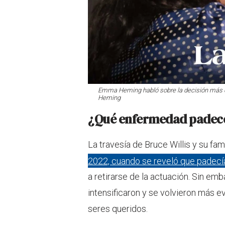
Emma Heming habló sobre la decisión más d
Heming
¿Qué enfermedad padece 
La travesía de Bruce Willis y su fam
2022, cuando se reveló que padecía
a retirarse de la actuación. Sin e
intensificaron y se volvieron más 
seres queridos.