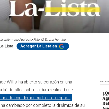
la enfermedad del actor.
Foto: IG Emma Heming
La-Lista
Agregar La Lista en
e Willis, ha abierto su corazón en una
PUBLICID
rtió detalles sobre la dura realidad que
¿Qu
osticado con demencia frontotemporal,
Agu
De
 ha cambiado por completo la dinámica de su
Gue