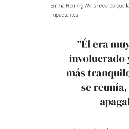
Emma Heming Willis recordó que la
impactantes:
“Él era mu
involucrado 
más tranquilo
se reunía
apaga