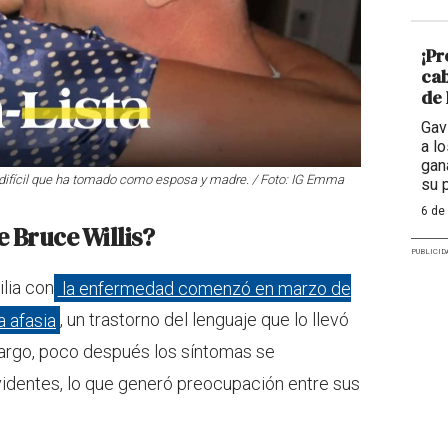
¡Pr
cab
de 
Gav
a l
gan
ifícil que ha tomado como esposa y madre. / Foto: IG Emma
su 
6 de
Bruce Willis?
PUBLICID
ilia con
la enfermedad comenzó en marzo de
 afasia
, un trastorno del lenguaje que lo llevó
mbargo, poco después los síntomas se
evidentes, lo que generó preocupación entre sus