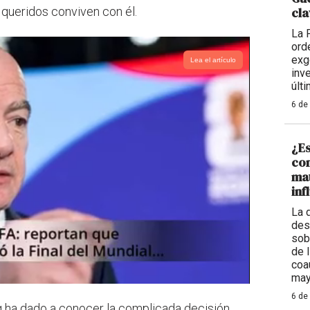
 queridos conviven con él.
cla
La 
ord
exg
Lea el artículo
inv
últ
6 de
¿Es
con
mat
inf
La 
des
sob
de 
coa
may
6 de
g ha dado a conocer la complicada decisión