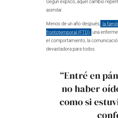
Según explicó, aquel cambio repenti
asimilar.
Menos de un año después,
la famil
frontotemporal (FTD),
una enfermed
el comportamiento, la comunicación 
devastadora para todos.
“Entré en pán
no haber oído
como si estuvi
conf