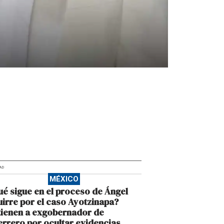
AD
MÉXICO
é sigue en el proceso de Ángel
irre por el caso Ayotzinapa?
tienen a exgobernador de
rrero por ocultar evidencias