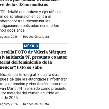
ve de los 43 normalistas
FGR detalló que obtuvo y ejecutó una
en de aprehensión en contra el
obernador tras reexaminar las
estigaciones realizadas durante los
imos doce años
·
 agosto, 2026
Redacción La-Lista
MÉXICO
 real la FOTO de Valeria Márquez
 Iván Martín ‘N’, presunto coautor
erial del feminicidio de la
luencer? Esto se sabe
difusión de la fotografía ocurre días
pués de que las autoridades informaran
re la detención y vinculación a proceso
Iván Martín ‘N’, señalado como presunto
utor material del crimen ocurrido en
o de 2025
·
 agosto, 2026
Redacción La-Lista