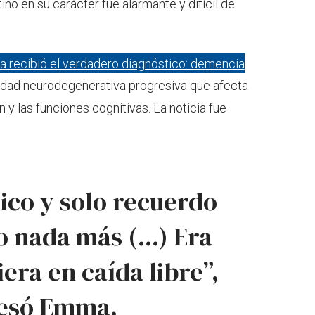
no en su carácter fue alarmante y difícil de
ia recibió el verdadero diagnóstico: demencia
ad neurodegenerativa progresiva que afecta
y las funciones cognitivas. La noticia fue
ico y solo recuerdo
 nada más (...) Era
era en caída libre”,
esó Emma.