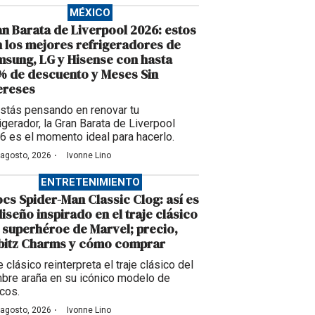
MÉXICO
n Barata de Liverpool 2026: estos
 los mejores refrigeradores de
sung, LG y Hisense con hasta
 de descuento y Meses Sin
ereses
estás pensando en renovar tu
igerador, la Gran Barata de Liverpool
6 es el momento ideal para hacerlo.
·
 agosto, 2026
Ivonne Lino
ENTRETENIMIENTO
cs Spider-Man Classic Clog: así es
diseño inspirado en el traje clásico
 superhéroe de Marvel; precio,
bbitz Charms y cómo comprar
 clásico reinterpreta el traje clásico del
bre araña en su icónico modelo de
cos.
·
 agosto, 2026
Ivonne Lino