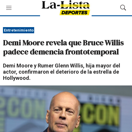
M
M
e
o
n
s
ú
t
Entretenimiento
r
Demi Moore revela que Bruce Willis
a
r
padece demencia frontotemporal
B
ú
Demi Moore y Rumer Glenn Willis, hija mayor del
s
actor, confirmaron el deterioro de la estrella de
q
Hollywood.
u
e
d
a