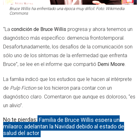
Bruce Willis ha enfrentado una época muy difícil. Foto: Wikimedia
Commons
“La
condición de Bruce Willis
progresa y ahora tenemos un
diagnóstico más específico: demencia frontotemporal.
Desafortunadamente, los desafíos de la comunicación son
sólo uno de los síntomas de la enfermedad que enfrenta
Bruce”, se lee en el informe que compartió
Demi Moore
.
La familia indicó que los estudios que le hacen al intérprete
de
Pulp Fiction
se los hicieron para contar con un
diagnóstico claro. Comentaron que aunque es doloroso, “es
un alivio”.
No te pierdas:
Familia de Bruce Willis espera un
milagro; adelantan la Navidad debido al estado de
salud del actor