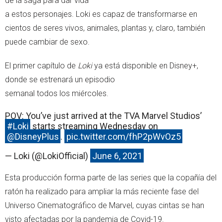
de la saga para dar vida
a estos personajes. Loki es capaz de transformarse en
cientos de seres vivos, animales, plantas y, claro, también
puede cambiar de sexo.
El primer capítulo de
Loki
ya está disponible en Disney+,
donde se estrenará un episodio
semanal todos los miércoles.
POV: You’ve just arrived at the TVA Marvel Studios’
#Loki
starts streaming Wednesday on
@DisneyPlus
.
pic.twitter.com/fhP2pWvOz5
— Loki (@LokiOfficial)
June 6, 2021
Esta producción forma parte de las series que la copañía del
ratón ha realizado para ampliar la más reciente fase del
Universo Cinematográfico de Marvel, cuyas cintas se han
visto afectadas por la pandemia de Covid-19.