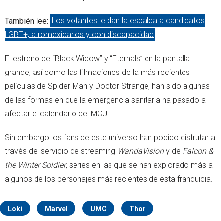
También lee:
Los votantes le dan la espalda a candidatos
LGBT+, afromexicanos y con discapacidad
El estreno de “Black Widow” y “Eternals” en la pantalla
grande, así como las filmaciones de la más recientes
películas de Spider-Man y Doctor Strange, han sido algunas
de las formas en que la emergencia sanitaria ha pasado a
afectar el calendario del MCU.
Sin embargo los fans de este universo han podido disfrutar a
través del servicio de streaming
WandaVision
y de
Falcon &
the Winter Soldier
, series en las que se han explorado más a
algunos de los personajes más recientes de esta franquicia.
Loki
Marvel
UMC
Thor