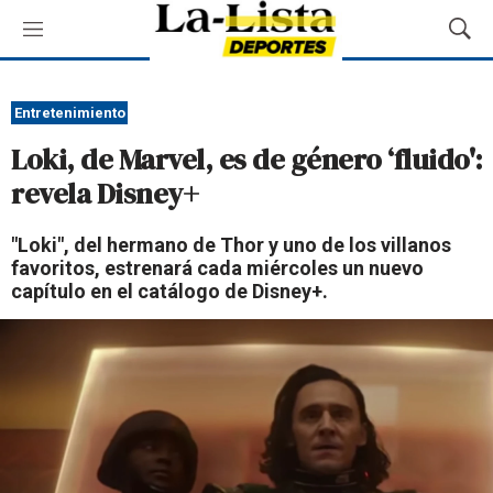
M
M
e
o
n
s
ú
t
Entretenimiento
r
Loki, de Marvel, es de género ‘fluido':
a
r
revela Disney+
B
ú
"Loki", del hermano de Thor y uno de los villanos
s
favoritos, estrenará cada miércoles un nuevo
q
capítulo en el catálogo de Disney+.
u
e
d
a