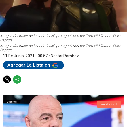
Imagen del tráiler de la serie "Loki", protagonizada por Tom Hiddleston. Foto:
Captura
Imagen del tráiler de la serie "Loki", protagonizada por Tom Hiddleston. Foto:
Captura
11 De Junio, 2021 - 00:57
•
Nestor Ramírez
Agregar La Lista en
T
W
w
h
i
a
t
t
t
s
Lea el artículo
e
a
r
p
p