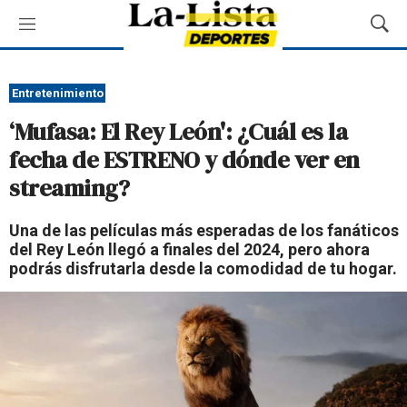
M
M
e
o
n
s
ú
t
Entretenimiento
r
‘Mufasa: El Rey León': ¿Cuál es la
a
r
fecha de ESTRENO y dónde ver en
B
streaming?
ú
s
q
Una de las películas más esperadas de los fanáticos
u
del Rey León llegó a finales del 2024, pero ahora
e
podrás disfrutarla desde la comodidad de tu hogar.
d
a