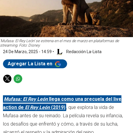
'Mufasa: El Rey León' se estrena en el mes de marzo en plataformas de
streaming. Foto: Disney
24 De Marzo, 2025 - 14:59
•
Redacción La-Lista
Agregar La Lista en
T
W
w
h
i
a
Mufasa: El Rey León
llega como una precuela del live
t
t
t
s
action de
El Rey León
(2019)
, que explora la vida de
e
a
Mufasa antes de su reinado. La película revela su infancia,
r
p
los desafíos que enfrentó y cómo, a través de su lucha,
p
alcanzó el respeto y la admiración del reino.