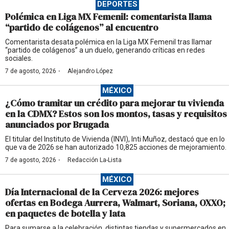
DEPORTES
Polémica en Liga MX Femenil: comentarista llama
“partido de colágenos” al encuentro
Comentarista desata polémica en la Liga MX Femenil tras llamar
“partido de colágenos” a un duelo, generando críticas en redes
sociales.
·
7 de agosto, 2026
Alejandro López
MÉXICO
¿Cómo tramitar un crédito para mejorar tu vivienda
en la CDMX? Estos son los montos, tasas y requisitos
anunciados por Brugada
El titular del Instituto de Vivienda (INVI), Inti Muñoz, destacó que en lo
que va de 2026 se han autorizado 10,825 acciones de mejoramiento.
·
7 de agosto, 2026
Redacción La-Lista
MÉXICO
Día Internacional de la Cerveza 2026: mejores
ofertas en Bodega Aurrera, Walmart, Soriana, OXXO;
en paquetes de botella y lata
Para sumarse a la celebración, distintas tiendas y supermercados en