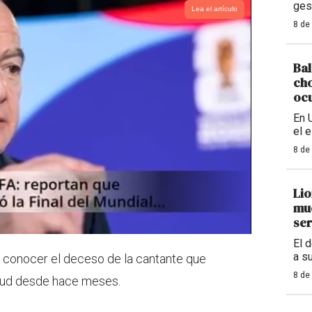
ges
Lea el artículo
8 de
Bal
cho
ocu
En 
el 
8 de
Lio
mue
ser
El 
a s
a conocer el deceso de la cantante que
8 de
lud desde hace meses.