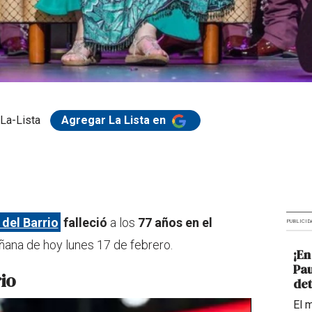
La-Lista
Agregar La Lista en
del Barrio
falleció
a los
77 años en el
PUBLICID
ñana de hoy lunes 17 de febrero.
¡En
Pau
io
det
El 