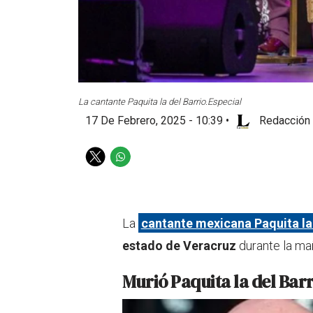
La cantante Paquita la del Barrio.
Especial
17 De Febrero, 2025 - 10:39
•
Redacción 
T
W
w
h
i
a
t
t
t
s
La
cantante mexicana Paquita la 
e
a
estado de Veracruz
durante la ma
r
p
p
Murió Paquita la del Barr