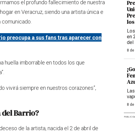
Pre
firmamos el profundo fallecimiento de nuestra
Uni
u hogar en Veracruz, siendo una artista única e
Pre
los
un comunicado.
Los
en 
rrio preocupa a sus fans tras aparecer con
del
8 de
na huella imborrable en todos los que
¡Go
”.
Fem
Azu
do vivirá siempre en nuestros corazones”,
Las
vap
8 de
 del Barrio?
PUBLICID
deceso de la artista, nacida el 2 de abril de