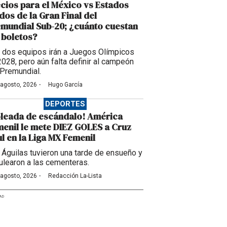
cios para el México vs Estados
dos de la Gran Final del
mundial Sub-20; ¿cuánto cuestan
 boletos?
 dos equipos irán a Juegos Olímpicos
2028, pero aún falta definir al campeón
 Premundial.
·
 agosto, 2026
Hugo García
DEPORTES
leada de escándalo! América
enil le mete DIEZ GOLES a Cruz
l en la Liga MX Femenil
 Águilas tuvieron una tarde de ensueño y
ulearon a las cementeras.
·
 agosto, 2026
Redacción La-Lista
AD