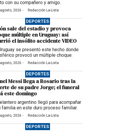
to con su compañero y amigo.
·
 agosto, 2026
Redacción La-Lista
DEPORTES
ón sale del estadio y provoca
que múltiple en Uruguay: así
rrió el insólito accidente VIDEO
Uruguay se presentó este hecho donde
esférico provocó un múltiple choque.
·
 agosto, 2026
Redacción La-Lista
DEPORTES
nel Messi llega a Rosario tras la
rte de su padre Jorge; el funeral
á este domingo
delantero argentino llegó para acompañar
u familia en este duro proceso familiar.
·
 agosto, 2026
Redacción La-Lista
DEPORTES