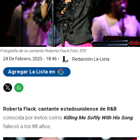
Fotografía de la cantante Roberta Flack.
Foto: EFE
24 De Febrero, 2025 - 18:46
•
Redacción La-Lista
Agregar La Lista en
T
W
w
h
i
a
Roberta Flack
,
cantante estadounidense de R&B
t
t
t
s
conocida por éxitos como
Killing Me Softly With His Song
,
e
a
falleció a los 88 años.
r
p
p