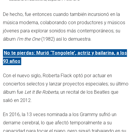
De hecho, fue entonces cuando también incursionó en la
música moderna, colaborando con productores y músicos
jóvenes para explorar sonidos más contemporáneos; su
álbum
I’m the One
(1982) así lo demuestra.
No te pierdas: Murió ‘Tongolele’, actriz y bailarina, a los
93 años
Con el nuevo siglo, Roberta Flack optó por actuar en
conciertos selectos y lanzar proyectos especiales; su último
álbum fue
Let It Be Roberta
, un recital de los Beatles que
salió en 2012.
En 2016, la 13 veces nominada a los Grammy sufrió un
derrame cerebral, lo que afectó temporalmente a su
capacidad para tocar el piano, pero siguió trabajando en su