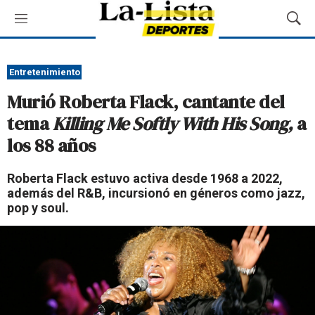
M
M
e
o
n
s
ú
t
Entretenimiento
r
Murió Roberta Flack, cantante del
a
r
tema
Killing Me Softly With His Song,
a
B
los 88 años
ú
s
q
Roberta Flack estuvo activa desde 1968 a 2022,
u
además del R&B, incursionó en géneros como jazz,
e
pop y soul.
d
a