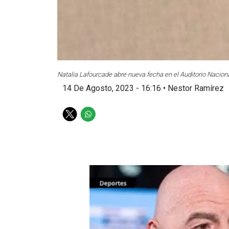
Natalia Lafourcade abre nueva fecha en el Auditorio Naciona
14 De Agosto, 2023 - 16:16
•
Nestor Ramírez
T
W
w
h
i
a
t
t
t
s
e
a
r
p
p