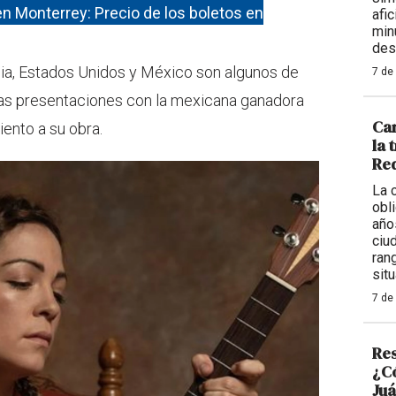
en Monterrey: Precio de los boletos en
afi
min
des
bia, Estados Unidos y México son algunos de
7 de
las presentaciones con la mexicana ganadora
Car
ento a su obra.
la 
Req
La 
obl
año
ciu
ran
situ
7 de
Res
¿Có
Juá