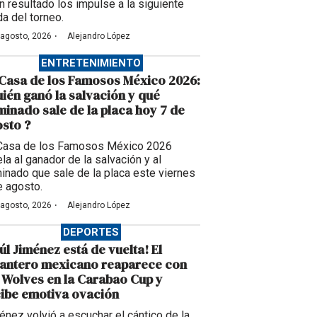
n resultado los impulse a la siguiente
da del torneo.
·
 agosto, 2026
Alejandro López
ENTRETENIMIENTO
Casa de los Famosos México 2026:
ién ganó la salvación y qué
inado sale de la placa hoy 7 de
sto ?
Casa de los Famosos México 2026
la al ganador de la salvación y al
inado que sale de la placa este viernes
e agosto.
·
 agosto, 2026
Alejandro López
DEPORTES
úl Jiménez está de vuelta! El
lantero mexicano reaparece con
 Wolves en la Carabao Cup y
ibe emotiva ovación
énez volvió a escuchar el cántico de la