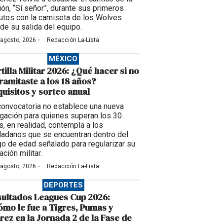
ción, “Sí señor”, durante sus primeros
utos con la camiseta de los Wolves
de su salida del equipo.
·
 agosto, 2026
Redacción La-Lista
MÉXICO
tilla Militar 2026: ¿Qué hacer si no
tramitaste a los 18 años?
uisitos y sorteo anual
convocatoria no establece una nueva
igación para quienes superan los 30
s, en realidad, contempla a los
dadanos que se encuentran dentro del
go de edad señalado para regularizar su
ación militar.
·
 agosto, 2026
Redacción La-Lista
DEPORTES
ultados Leagues Cup 2026:
mo le fue a Tigres, Pumas y
rez en la Jornada 2 de la Fase de