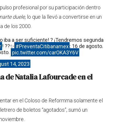
pulso profesional por su participación dentro
arte duele
, lo que la llevó a convertirse en un
a de los 2000.
o iba a ser suficiente! ? ¡Tendremos segunda
r
! ??✨
#PreventaCitibanamex
: 16 de agosto.
osto.
pic.twitter.com/carOKA3Y6V
ust 14, 2023
a de Natalia Lafourcade en el
sentar en el Coloso de Reformma solamente el
 letrero de boletos “agotados”, sumó un
 noviembre.