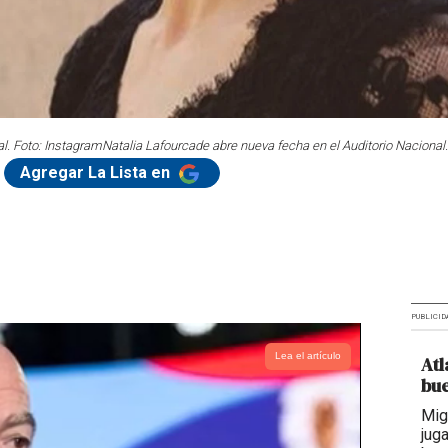
l. Foto: Instagram
Natalia Lafourcade abre nueva fecha en el Auditorio Nacional
Agregar La Lista en
PUBLICID
Lea el artículo
Atl
bue
Mig
jug