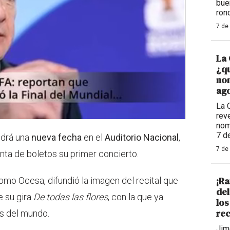
bue
ron
7 de
La 
¿qu
nom
ago
La 
reve
nom
7 d
ndrá una
nueva fecha
en el
Auditorio Nacional
,
7 de
enta de boletos su primer concierto.
¡Ra
como Ocesa, difundió la imagen del recital que
de
e su gira
De todas las flores
, con la que ya
los
rec
s del mundo.
Jim