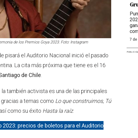
Gr
Pum
202
gan
com
7 de
remonia de los Premios Goya 2023. Foto: Instagram
PUBLICID
e pisará el Auditorio Nacional inició el pasado
tina. La cita más próxima que tiene es el 16
Santiago de Chile
.
la también activista es una de las principales
 gracias a temas como
Lo que construimos
,
Tú
 así como su éxito
Hasta la raíz
.
2023: precios de boletos para el Auditorio