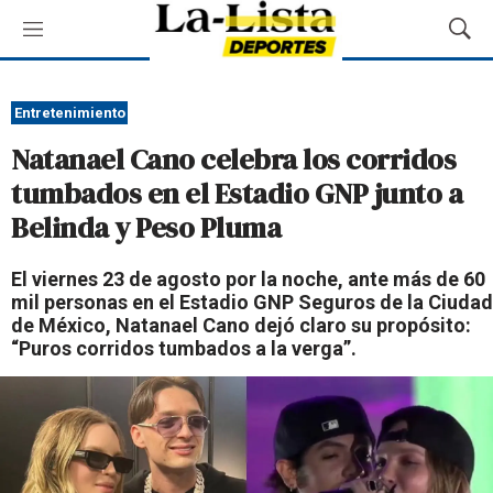
M
M
e
o
n
s
ú
t
Entretenimiento
r
Natanael Cano celebra los corridos
a
r
tumbados en el Estadio GNP junto a
B
Belinda y Peso Pluma
ú
s
q
El viernes 23 de agosto por la noche, ante más de 60
u
mil personas en el Estadio GNP Seguros de la Ciudad
e
de México, Natanael Cano dejó claro su propósito:
d
“Puros corridos tumbados a la verga”.
a