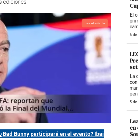
s ediciones.
Cup
El 
pri
Lea el artículo
cam
6 de
LEG
Pre
set
La 
con
mun
pen
5 de
Lea
en 
Sou
¿Bad Bunny participará en el evento? Ibai