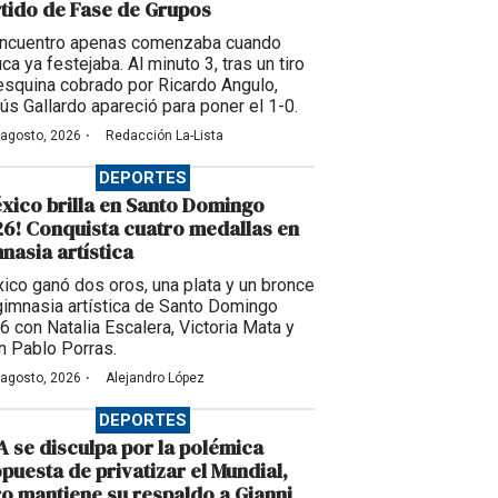
tido de Fase de Grupos
encuentro apenas comenzaba cuando
ca ya festejaba. Al minuto 3, tras un tiro
esquina cobrado por Ricardo Angulo,
ús Gallardo apareció para poner el 1-0.
·
 agosto, 2026
Redacción La-Lista
DEPORTES
xico brilla en Santo Domingo
6! Conquista cuatro medallas en
nasia artística
ico ganó dos oros, una plata y un bronce
gimnasia artística de Santo Domingo
6 con Natalia Escalera, Victoria Mata y
n Pablo Porras.
·
 agosto, 2026
Alejandro López
DEPORTES
A se disculpa por la polémica
puesta de privatizar el Mundial,
o mantiene su respaldo a Gianni