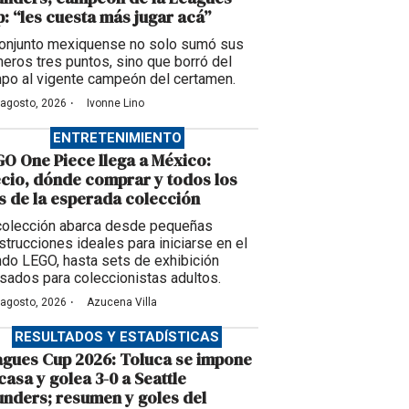
: “les cuesta más jugar acá”
conjunto mexiquense no solo sumó sus
meros tres puntos, sino que borró del
po al vigente campeón del certamen.
·
 agosto, 2026
Ivonne Lino
ENTRETENIMIENTO
O One Piece llega a México:
cio, dónde comprar y todos los
s de la esperada colección
colección abarca desde pequeñas
strucciones ideales para iniciarse en el
do LEGO, hasta sets de exhibición
sados para coleccionistas adultos.
·
 agosto, 2026
Azucena Villa
RESULTADOS Y ESTADÍSTICAS
gues Cup 2026: Toluca se impone
casa y golea 3-0 a Seattle
nders; resumen y goles del