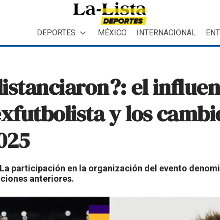
DEPORTES
MÉXICO
INTERNACIONAL
ENT
distanciaron?: el influe
xfutbolista y los cambi
025
 La participación en la organización del evento denom
iciones anteriores.