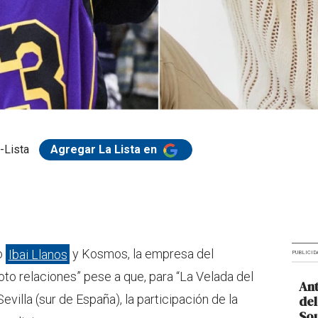
-Lista
Agregar La Lista en
o
Ibai Llanos
y Kosmos, la empresa del
PUBLICID
roto relaciones” pese a que, para “La Velada del
Ant
Sevilla (sur de España), la participación de la
del
So