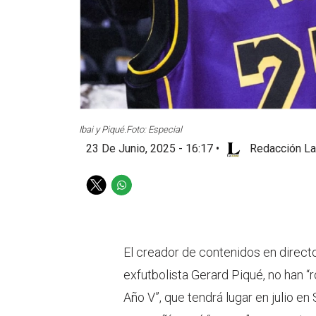
Ibai y Piqué.
Foto: Especial
23 De Junio, 2025 - 16:17
•
Redacción La
T
W
w
h
i
a
t
t
t
s
El creador de contenidos en direct
e
a
exfutbolista Gerard Piqué, no han “
r
p
p
Año V”, que tendrá lugar en julio en 