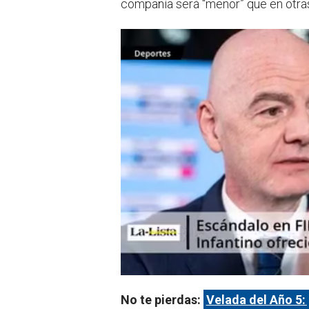
compañía será “menor” que en otra
No te pierdas:
Velada del Año 5: 