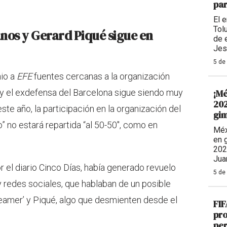
par
El 
Tolu
anos y Gerard Piqué sigue en
de 
Jes
5 de
nio a
EFE
fuentes cercanas a la organización
s y el exdefensa del Barcelona sigue siendo muy
¡Mé
202
ste año, la participación en la organización del
gim
 no estará repartida “al 50-50", como en
Méx
en 
202
Jua
r el diario Cinco Días, había generado revuelo
5 de
redes sociales, que hablaban de un posible
streamer’ y Piqué, algo que desmienten desde el
FIF
pro
per