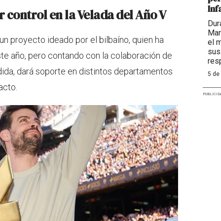
Inf
 control en la Velada del Año V
Dur
Mar
n proyecto ideado por el bilbaíno, quien ha
el 
sus
te año, pero contando con la colaboración de
res
da, dará soporte en distintos departamentos
5 de
acto.
PUBLICID