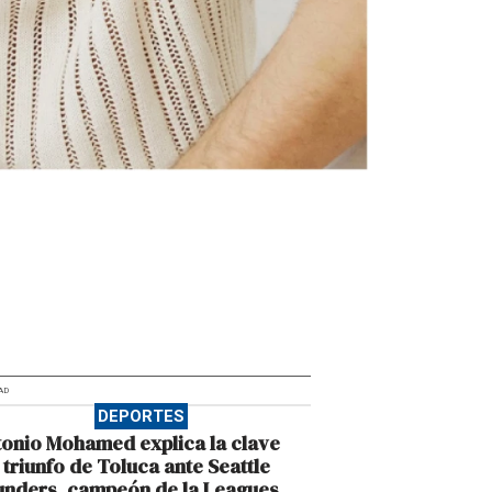
AD
DEPORTES
onio Mohamed explica la clave
 triunfo de Toluca ante Seattle
unders, campeón de la Leagues