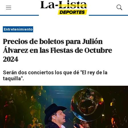
M
M
e
o
n
s
ú
t
Entretenimiento
r
Precios de boletos para Julión
a
r
Álvarez en las Fiestas de Octubre
B
2024
ú
s
q
Serán dos conciertos los que dé "El rey de la
u
taquilla".
e
d
a