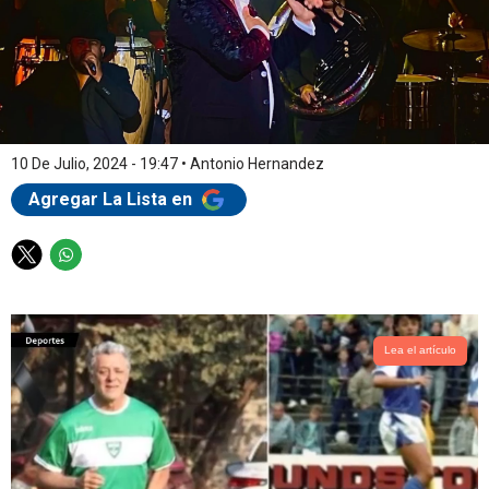
10 De Julio, 2024 - 19:47
•
Antonio Hernandez
Agregar La Lista en
T
W
w
h
i
a
t
t
t
s
Lea el artículo
e
a
r
p
p