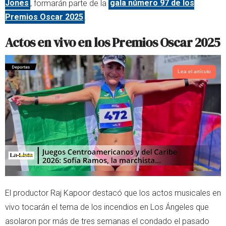
Jones
, formarán parte de la
gala número 97 de los
r
p
Premios Oscar 2025
.
p
Actos en vivo en los Premios Oscar 2025
Lea el artículo
El productor Raj Kapoor destacó que los actos musicales en
vivo tocarán el tema de los incendios en Los Ángeles que
asolaron por más de tres semanas el condado el pasado