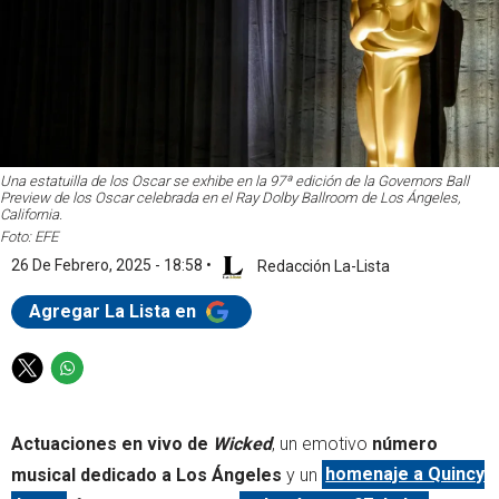
Una estatuilla de los Oscar se exhibe en la 97ª edición de la Governors Ball
Preview de los Oscar celebrada en el Ray Dolby Ballroom de Los Ángeles,
California.
Foto: EFE
26 De Febrero, 2025 - 18:58
•
Redacción La-Lista
Agregar La Lista en
T
W
w
h
i
a
Actuaciones en vivo de
Wicked
, un emotivo
número
t
t
t
s
musical dedicado a Los Ángeles
y un
homenaje a Quincy
e
a