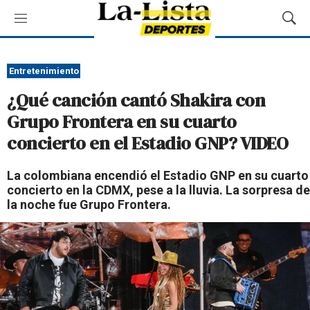
M
M
e
o
n
s
ú
t
Entretenimiento
r
¿Qué canción cantó Shakira con
a
r
Grupo Frontera en su cuarto
B
concierto en el Estadio GNP? VIDEO
ú
s
q
La colombiana encendió el Estadio GNP en su cuarto
u
concierto en la CDMX, pese a la lluvia. La sorpresa de
e
la noche fue Grupo Frontera.
d
a