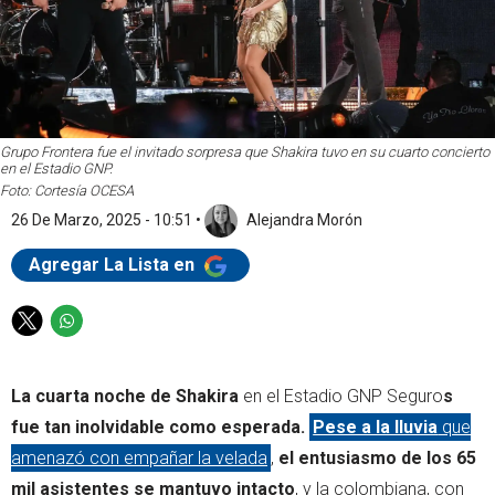
Grupo Frontera fue el invitado sorpresa que Shakira tuvo en su cuarto concierto
en el Estadio GNP.
Foto: Cortesía OCESA
26 De Marzo, 2025 - 10:51
•
Alejandra Morón
Agregar La Lista en
T
W
w
h
i
a
La cuarta noche de Shakira
en el Estadio GNP Seguro
s
t
t
t
s
fue tan inolvidable como esperada.
Pese a la lluvia
que
e
a
amenazó con empañar la velada
,
el entusiasmo de los 65
r
p
mil asistentes se mantuvo intacto
, y la colombiana, con
p