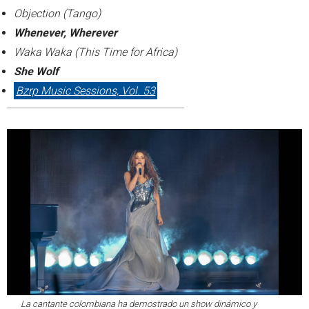
Objection (Tango)
Whenever, Wherever
Waka Waka (This Time for Africa)
She Wolf
Bzrp Music Sessions, Vol. 53
La cantante colombiana ha demostrado un show dinámico y