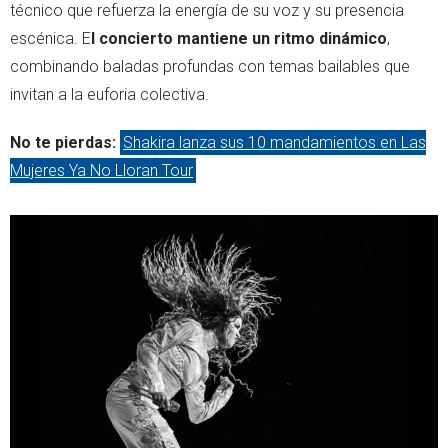
técnico que refuerza la energía de su voz y su presencia
escénica. E
l concierto mantiene un ritmo dinámico
,
combinando baladas profundas con temas bailables que
invitan a la euforia colectiva.
No te pierdas:
Shakira lanza sus 10 mandamientos en Las
Mujeres Ya No Lloran Tour