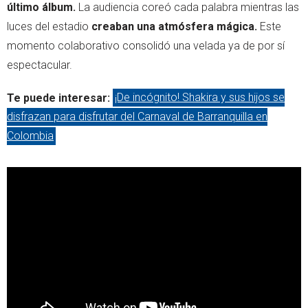
último álbum.
La audiencia coreó cada palabra mientras las
luces del estadio
creaban una atmósfera mágica.
Este
momento colaborativo consolidó una velada ya de por sí
espectacular.
Te puede interesar:
¡De incógnito! Shakira y sus hijos se
disfrazan para disfrutar del Carnaval de Barranquilla en
Colombia