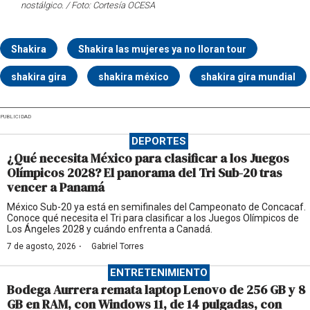
nostálgico. / Foto: Cortesía OCESA
Shakira
Shakira las mujeres ya no lloran tour
shakira gira
shakira méxico
shakira gira mundial
PUBLICIDAD
DEPORTES
¿Qué necesita México para clasificar a los Juegos
Olímpicos 2028? El panorama del Tri Sub-20 tras
vencer a Panamá
México Sub-20 ya está en semifinales del Campeonato de Concacaf.
Conoce qué necesita el Tri para clasificar a los Juegos Olímpicos de
Los Ángeles 2028 y cuándo enfrenta a Canadá.
·
7 de agosto, 2026
Gabriel Torres
ENTRETENIMIENTO
Bodega Aurrera remata laptop Lenovo de 256 GB y 8
GB en RAM, con Windows 11, de 14 pulgadas, con