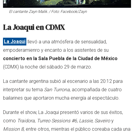
El cantante Zayn Malik. / Foto: Facebook/Zayn
La Joaqui en CDMX
La Joaqui
llevó a una atmósfera de sensualidad,
empoderamienro y encanto a los asistentes de su
concierto en la Sala Puebla de la Ciudad de México
(CDMX) la noche del sábado 29 de marzo.
La cantante argentina subió al escenario a las 20:12 para
interpretar su tema
San Turrona
, acompañada de cuatro
bailarines que aportaron mucha energía al espectáculo.
Durante el show, La Joaqui presentó varios de sus éxitos,
como
Traidora
,
Turreo Sessions #6
,
Lassie
,
Saveiro
y
Mission 8
, entre otros, mientras el público coreaba cada una