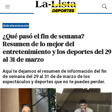
M
M
e
o
n
s
ú
t
Entretenimiento
r
¿Qué pasó el fin de semana?
a
r
Resumen de lo mejor del
B
entretenimiento y los deportes del 29
ú
s
al 31 de marzo
q
u
Aquí te dejamos el resumen de información del fin
e
de semana del 29 al 31 de de marzo de los
d
espectáculos y deportes que no te puedes perder.
a