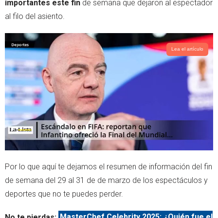
importantes este fin
de semana que dejaron al espectador
r
p
al filo del asiento.
p
Lea el artículo
Por lo que aquí te dejamos el resumen de información del fin
de semana del 29 al 31 de de marzo de los espectáculos y
deportes que no te puedes perder.
No te pierdas:
MasterChef Celebrity 2025: ¿Quién fue el