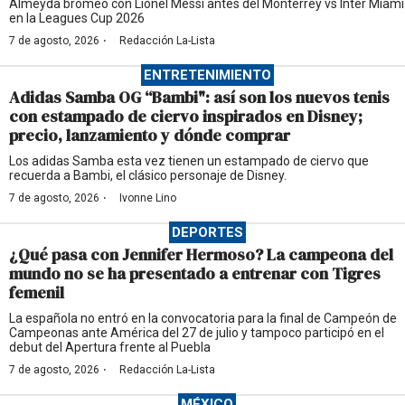
Almeyda bromeó con Lionel Messi antes del Monterrey vs Inter Miami
en la Leagues Cup 2026
·
7 de agosto, 2026
Redacción La-Lista
ENTRETENIMIENTO
Adidas Samba OG “Bambi": así son los nuevos tenis
con estampado de ciervo inspirados en Disney;
precio, lanzamiento y dónde comprar
Los adidas Samba esta vez tienen un estampado de ciervo que
recuerda a Bambi, el clásico personaje de Disney.
·
7 de agosto, 2026
Ivonne Lino
DEPORTES
¿Qué pasa con Jennifer Hermoso? La campeona del
mundo no se ha presentado a entrenar con Tigres
femenil
La española no entró en la convocatoria para la final de Campeón de
Campeonas ante América del 27 de julio y tampoco participó en el
debut del Apertura frente al Puebla
·
7 de agosto, 2026
Redacción La-Lista
MÉXICO