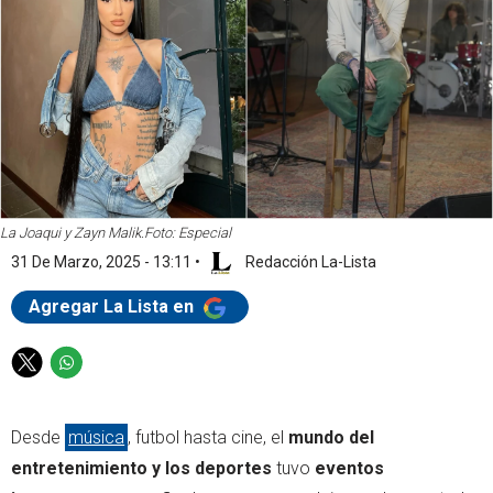
La Joaqui y Zayn Malik.
Foto: Especial
31 De Marzo, 2025 - 13:11
•
Redacción La-Lista
Agregar La Lista en
T
W
w
h
i
a
Desde
música
, futbol hasta cine, el
mundo del
t
t
t
s
entretenimiento y los deportes
tuvo
eventos
e
a