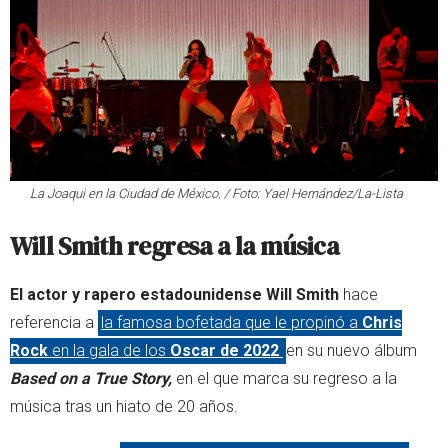
La Joaqui en la Ciudad de México. / Foto: Yael Hernández/La-Lista
Will Smith regresa a la música
El actor y rapero estadounidense Will Smith
hace
referencia a
la famosa bofetada que le propinó a
Chris
Rock
en la gala de los
Oscar de 2022
en su nuevo álbum
Based on a True Story,
en el que marca su regreso a la
música tras un hiato de 20 años.