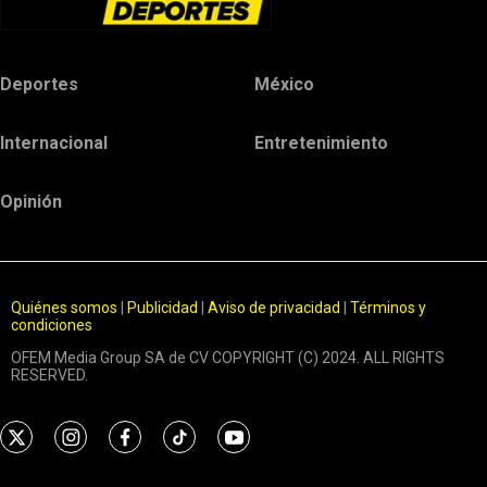
Deportes
México
Internacional
Entretenimiento
Opinión
Quiénes somos
|
Publicidad
|
Aviso de privacidad
|
Términos y
condiciones
OFEM Media Group SA de CV COPYRIGHT (C) 2024. ALL RIGHTS
RESERVED.
t
i
f
t
y
w
n
a
i
o