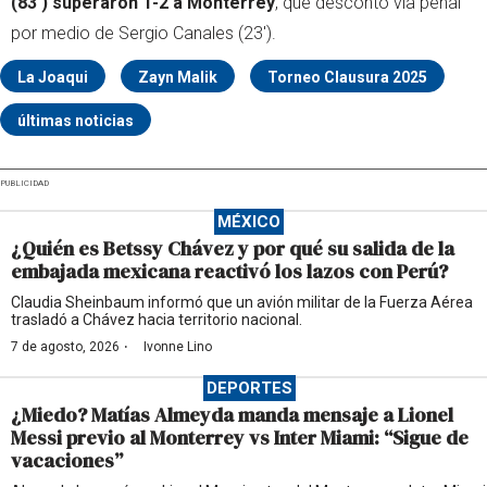
(83') superaron 1-2 a Monterrey
, que descontó vía penal
por medio de Sergio Canales (23').
La Joaqui
Zayn Malik
Torneo Clausura 2025
últimas noticias
PUBLICIDAD
MÉXICO
¿Quién es Betssy Chávez y por qué su salida de la
embajada mexicana reactivó los lazos con Perú?
Claudia Sheinbaum informó que un avión militar de la Fuerza Aérea
trasladó a Chávez hacia territorio nacional.
·
7 de agosto, 2026
Ivonne Lino
DEPORTES
¿Miedo? Matías Almeyda manda mensaje a Lionel
Messi previo al Monterrey vs Inter Miami: “Sigue de
vacaciones”