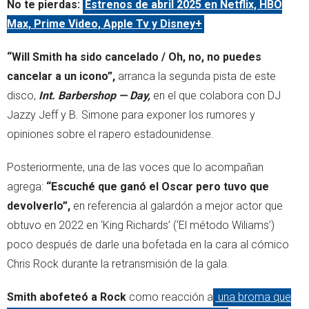
No te pierdas:
Estrenos de abril 2025 en Netflix, HBO
Max, Prime Video, Apple Tv y Disney+
“Will Smith ha sido cancelado / Oh, no, no puedes
cancelar a un icono”,
arranca la segunda pista de este
disco,
Int. Barbershop — Day,
en el que colabora con DJ
Jazzy Jeff y B. Simone para exponer los rumores y
opiniones sobre el rapero estadounidense.
Posteriormente, una de las voces que lo acompañan
agrega:
“Escuché que ganó el Oscar pero tuvo que
devolverlo”,
en referencia al galardón a mejor actor que
obtuvo en 2022 en ‘King Richards’ (‘El método Wiliams’)
poco después de darle una bofetada en la cara al cómico
Chris Rock durante la retransmisión de la gala.
Smith abofeteó a Rock
como reacción a
una broma que