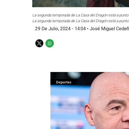
La segunda temporada de La Casa del Dragón está a punto d
La segunda temporada de La Casa del Dragón está a punto de
29 De Julio, 2024 - 14:04
•
José Miguel Cedeñ
T
W
w
h
i
a
t
t
t
s
e
a
r
p
p