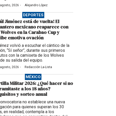
·
 agosto, 2026
Alejandro López
DEPORTES
úl Jiménez está de vuelta! El
lantero mexicano reaparece con
 Wolves en la Carabao Cup y
ibe emotiva ovación
énez volvió a escuchar el cántico de la
ción, “Sí señor”, durante sus primeros
utos con la camiseta de los Wolves
de su salida del equipo.
·
 agosto, 2026
Redacción La-Lista
MÉXICO
tilla Militar 2026: ¿Qué hacer si no
tramitaste a los 18 años?
uisitos y sorteo anual
convocatoria no establece una nueva
igación para quienes superan los 30
s, en realidad, contempla a los