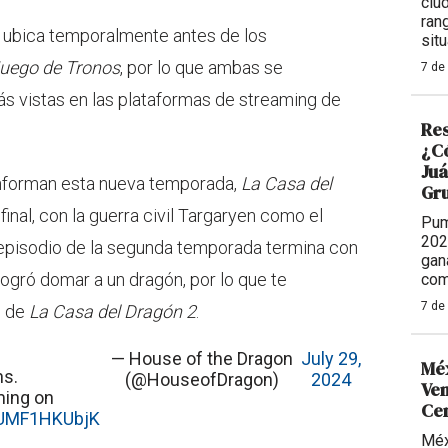
ciu
ran
 ubica temporalmente antes de los
situ
uego de Tronos
, por lo que ambas se
7 de
ás vistas en las plataformas de streaming de
Res
¿Có
Juá
onforman esta nueva temporada,
La Casa del
Gr
final, con la guerra civil Targaryen como el
Pum
202
 episodio de la segunda temporada termina con
gan
logró domar a un dragón, por lo que te
com
7 de
7 de
La Casa del Dragón 2
.
— House of the Dragon
July 29,
Méx
ns.
(@HouseofDragon)
2024
Ven
ming on
Ce
m/UMF1HKUbjK
Méx