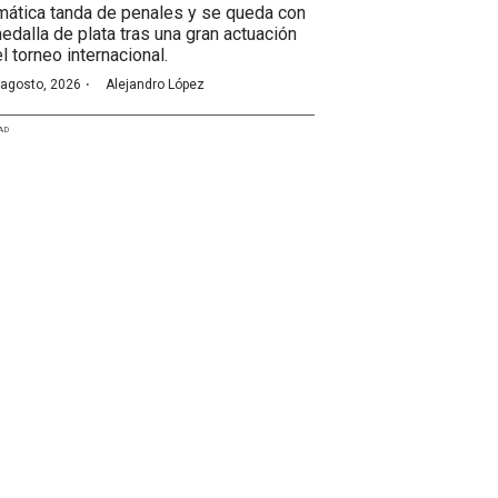
mática tanda de penales y se queda con
medalla de plata tras una gran actuación
l torneo internacional.
·
 agosto, 2026
Alejandro López
AD