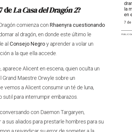
dra
7 de
La Casa del Dragón 2
?
la 
en e
7 de
l Dragón comienza con
Rhaenyra cuestionando
ó domar al dragón, en donde este último le
PUBLICID
le al
Consejo Negro
y aprender a volar un
ción a la que ella accede.
, aparece Alicent en escena, quien oculta un
el Grand Maestre Orwyle sobre un
 vemos a Alicent consumir un té de luna,
 sutil para interrumpir embarazos.
y conversando con Daemon Targaryen,
a sus aliados para prestarle hombres para su
emon a reivindicar su error de someter a la