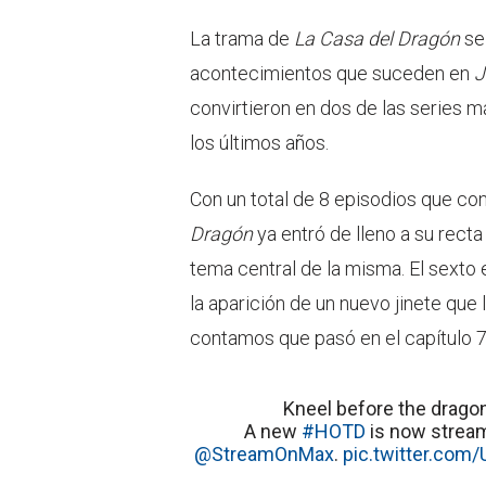
La trama de
La Casa del Dragón
se
acontecimientos que suceden en
J
convirtieron en dos de las series m
los últimos años.
Con un total de 8 episodios que c
Dragón
ya entró de lleno a su recta 
tema central de la misma. El sexto
la aparición de un nuevo jinete que 
contamos que pasó en el capítulo 
Kneel before the drago
A new
#HOTD
is now strea
@StreamOnMax
.
pic.twitter.co