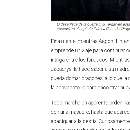
El desenlace de la guerra civil Targaryen está
sucedió en el capítulo 7 de
La Casa del Drag
Finalmente, mientras Aegon II inten
emprende un viaje para continuar c
intriga entre los fanaticos. Mientra
Jacaerys, le hace saber a su madre
pueda domar dragones, a lo que la 
la convocatoria para encontrar nuev
Todo marcha en aparente orden has
con una masacre, hasta que apare
apaciguar a la bestia. Curiosament