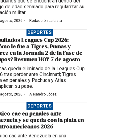
dadanos que se encuentran dentro del
go de edad señalado para regularizar su
ación militar.
·
 agosto, 2026
Redacción La-Lista
DEPORTES
ultados Leagues Cup 2026:
mo le fue a Tigres, Pumas y
rez en la Jornada 2 de la Fase de
upos? Resumen HOY 7 de agosto
as queda eliminado de la Leagues Cup
6 tras perder ante Cincinnati; Tigres
a en penales y Pachuca y Atlas
plican su pase.
·
 agosto, 2026
Alejandro López
DEPORTES
ico cae en penales ante
ezuela y se queda con la plata en
ntroamericanos 2026
ico cae ante Venezuela en una