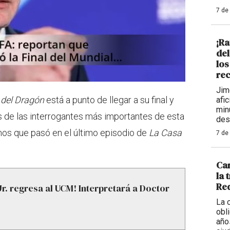
7 de
¡Ra
de
los
rec
Jim
 del Dragón
está a punto de llegar a su final y
afi
min
as de las interrogantes más importantes de esta
des
mos que pasó en el último episodio de
La Casa
7 de
Car
la 
Req
r. regresa al UCM! Interpretará a Doctor
La 
obl
año