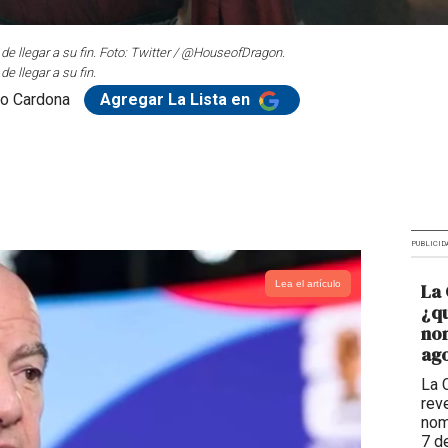
e llegar a su fin. Foto: Twitter / @HouseofDragon.
 llegar a su fin.
o Cardona
Agregar La Lista en
PUBLICID
Lea el artículo
La 
¿qu
nom
ago
La 
reve
nom
7 d