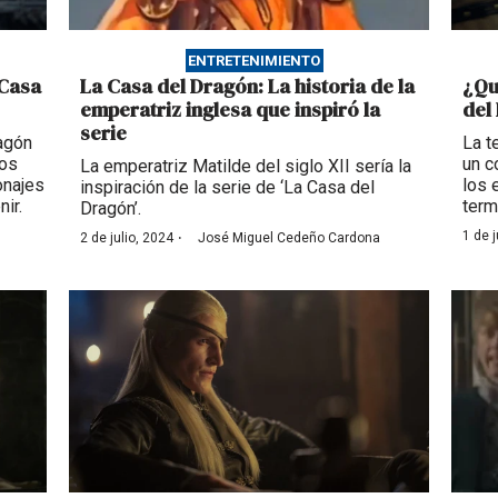
ENTRETENIMIENTO
 Casa
La Casa del Dragón: La historia de la
¿Qu
emperatriz inglesa que inspiró la
del
serie
ragón
La t
los
un c
La emperatriz Matilde del siglo XII sería la
onajes
los 
inspiración de la serie de ‘La Casa del
ir.
term
Dragón’.
·
1 de j
2 de julio, 2024
José Miguel Cedeño Cardona