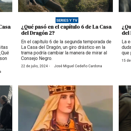
SERIES Y TV
 Casa
¿Qué pasó en el capítulo 6 de La Casa
¿Qu
del Dragón 2?
del
En el capítulo 6 de la segunda temporada de
La e
itas
La Casa del Dragón, un giro drástico en la
duda
 ¿Qué
trama podría cambiar la manera de mirar al
que 
 son
Consejo Negro.
15 de
·
22 de julio, 2024
José Miguel Cedeño Cardona
a