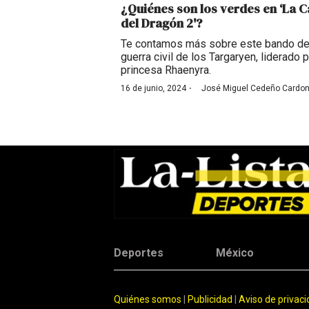
¿Quiénes son los verdes en ‘La 
del Dragón 2'?
Te contamos más sobre este bando de
guerra civil de los Targaryen, liderado p
princesa Rhaenyra.
·
16 de junio, 2024
José Miguel Cedeño Cardo
Deportes
México
Quiénes somos
|
Publicidad
|
Aviso de privac