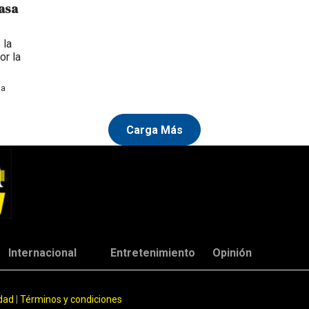
Casa
 la
or la
na
Carga Más
Internacional
Entretenimiento
Opinión
idad
|
Términos y condiciones