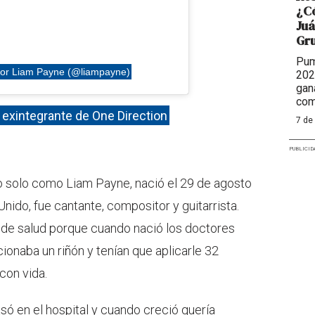
¿Có
Juá
Gr
Pum
por Liam Payne (@liampayne)
202
gan
com
 exintegrante de One Direction
7 de
PUBLICID
 solo como Liam Payne, nació el 29 de agosto
ido, fue cantante, compositor y guitarrista.
de salud porque cuando nació los doctores
onaba un riñón y tenían que aplicarle 32
con vida.
só en el hospital y cuando creció quería