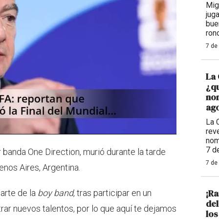
Mig
jug
bue
ron
7 de
La 
¿qu
nom
ago
La 
reve
nom
7 d
 banda One Direction, murió durante la tarde
7 de
nos Aires, Argentina.
¡Ra
parte de la
boy band
, tras participar en un
de
ar nuevos talentos, por lo que aquí te dejamos
los