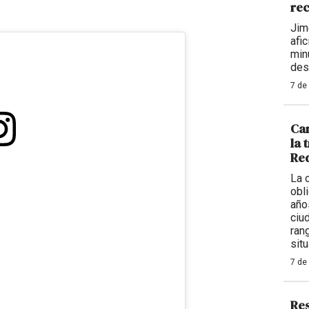
rec
Jim
afi
min
des
7 de
Car
la 
Req
La 
obl
año
ciu
ran
situ
7 de
Res