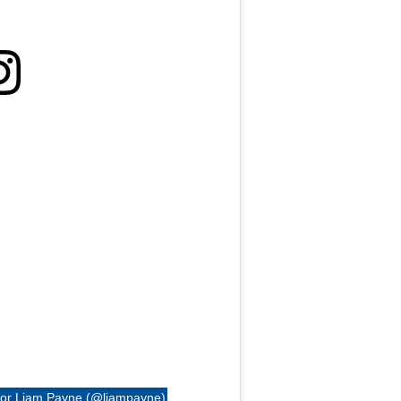
por Liam Payne (@liampayne)