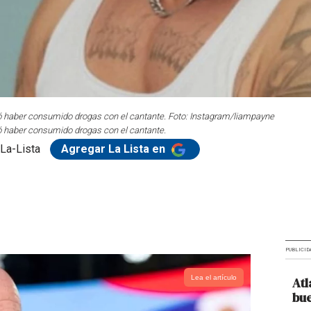
 haber consumido drogas con el cantante. Foto: Instagram/liampayne
 haber consumido drogas con el cantante.
La-Lista
Agregar La Lista en
PUBLICID
Lea el artículo
Atl
bue