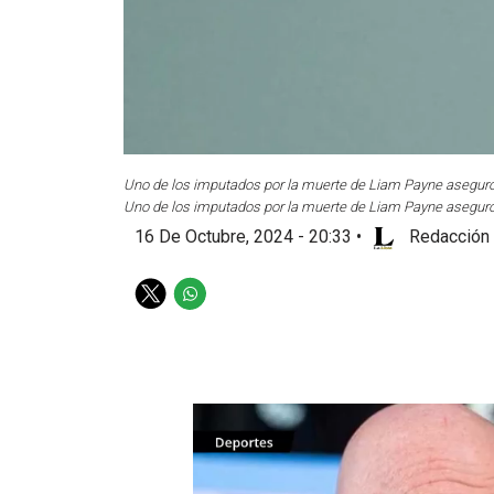
Uno de los imputados por la muerte de Liam Payne aseguró
Uno de los imputados por la muerte de Liam Payne aseguró
16 De Octubre, 2024 - 20:33
•
Redacción 
T
W
w
h
i
a
t
t
t
s
e
a
r
p
p