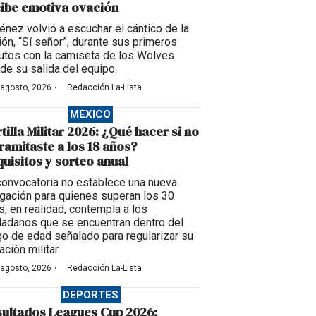
ibe emotiva ovación
énez volvió a escuchar el cántico de la
ción, “Sí señor”, durante sus primeros
utos con la camiseta de los Wolves
de su salida del equipo.
·
 agosto, 2026
Redacción La-Lista
MÉXICO
tilla Militar 2026: ¿Qué hacer si no
tramitaste a los 18 años?
uisitos y sorteo anual
convocatoria no establece una nueva
igación para quienes superan los 30
s, en realidad, contempla a los
dadanos que se encuentran dentro del
go de edad señalado para regularizar su
ación militar.
·
 agosto, 2026
Redacción La-Lista
DEPORTES
ultados Leagues Cup 2026: