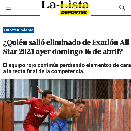
M
M
e
o
n
s
ú
t
Entretenimiento
r
¿Quién salió eliminado de Exatlón All
a
r
Star 2023 ayer domingo 16 de abril?
B
ú
El equipo rojo continúa perdiendo elementos de cara
s
a la recta final de la competencia.
q
u
e
d
a