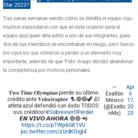
Star 2023?
Tras varias semanas viendo cómo se debilita el equipo rojo,
muchos especularon con que en esta ocasión sería el
equipo azul quien diría adiós a uno de sus integrantes, pues
dos de sus miembros se encontraban en riesgo, pero fueron
los rojos los que volvieron a perder a un elemento muy
importante, además de que ‘Pato’ Araujo decidió abandonar
la competencia por motivos personales.
—
Apr
𝐓𝐰𝐨 𝐓𝐢𝐦𝐞 𝐎𝐥𝐲𝐦𝐩𝐢𝐚𝐧 pierde su último
Exatlón
il
crédito ante 𝐕𝐞𝐥𝐨𝐜𝐢𝐫𝐚𝐩𝐭𝐨𝐫. 🏸🔴🔵🦖 ¡El
México
17,
atleta azul defendió con éxito TODOS
(@Exatlo
20
sus créditos!
#SobrevivirOPerder
nMx)
23
𝙀𝙉 𝙑𝙄𝙑𝙊 𝘼𝙃𝙊𝙍𝘼 🔴🔵 📲
https://t.co/pTWp6GK1VU
pic.twitter.com/zIzdKGIgl4