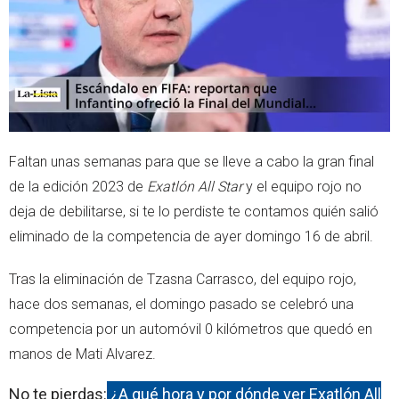
p
Faltan unas semanas para que se lleve a cabo la gran final
de la edición 2023 de
Exatlón All Star
y el equipo rojo no
deja de debilitarse, si te lo perdiste te contamos quién salió
eliminado de la competencia de ayer domingo 16 de abril.
Tras la eliminación de Tzasna Carrasco, del equipo rojo,
hace dos semanas, el domingo pasado se celebró una
competencia por un automóvil 0 kilómetros que quedó en
manos de Mati Alvarez.
No te pierdas:
¿A qué hora y por dónde ver Exatlón All