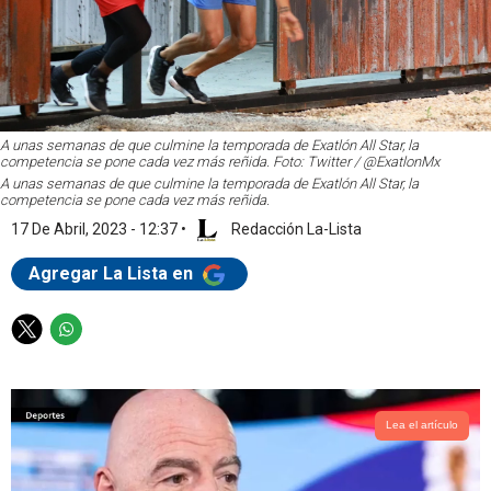
A unas semanas de que culmine la temporada de Exatlón All Star, la
competencia se pone cada vez más reñida. Foto: Twitter / @ExatlonMx
A unas semanas de que culmine la temporada de Exatlón All Star, la
competencia se pone cada vez más reñida.
17 De Abril, 2023 - 12:37
•
Redacción La-Lista
Agregar La Lista en
T
W
w
h
i
a
t
t
t
s
Lea el artículo
e
a
r
p