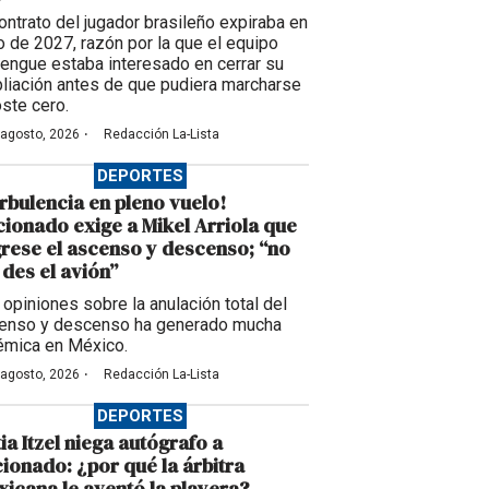
contrato del jugador brasileño expiraba en
io de 2027, razón por la que el equipo
engue estaba interesado en cerrar su
liación antes de que pudiera marcharse
oste cero.
·
 agosto, 2026
Redacción La-Lista
DEPORTES
rbulencia en pleno vuelo!
cionado exige a Mikel Arriola que
rese el ascenso y descenso; “no
des el avión”
 opiniones sobre la anulación total del
enso y descenso ha generado mucha
émica en México.
·
 agosto, 2026
Redacción La-Lista
DEPORTES
ia Itzel niega autógrafo a
cionado: ¿por qué la árbitra
icana le aventó la playera?