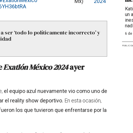
#ExatlónMéxico
Mx)
2024
/g6YH36btRA
Kat
un 
ine
nadi
a ser ‘todo lo políticamente incorrecto’ y
6 de
sidad
PUBLICID
e
Exatlón México 2024
ayer
e,
el equipo azul nuevamente vio como uno de
 el reality show deportivo.
En esta ocasión,
 fueron los que tuvieron que enfrentarse por la