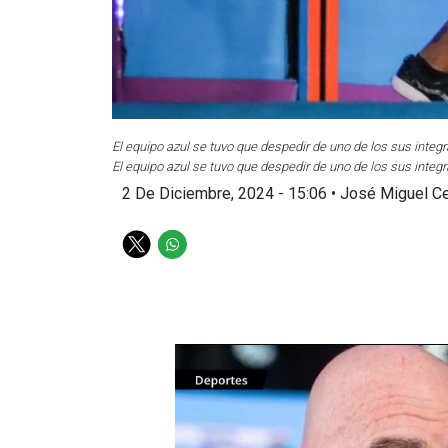
El equipo azul se tuvo que despedir de uno de los sus inte
El equipo azul se tuvo que despedir de uno de los sus inte
2 De Diciembre, 2024 - 15:06
•
José Miguel C
T
W
w
h
i
a
t
t
t
s
e
a
r
p
p