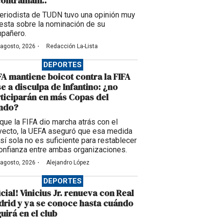
contramam..”
periodista de TUDN tuvo una opinión muy
esta sobre la nominación de su
pañero.
·
 agosto, 2026
Redacción La-Lista
DEPORTES
A mantiene boicot contra la FIFA
e a disculpa de Infantino: ¿no
ticiparán en más Copas del
ndo?
que la FIFA dio marcha atrás con el
yecto, la UEFA aseguró que esa medida
 sí sola no es suficiente para restablecer
confianza entre ambas organizaciones.
·
 agosto, 2026
Alejandro López
DEPORTES
icial! Vinicius Jr. renueva con Real
rid y ya se conoce hasta cuándo
uirá en el club