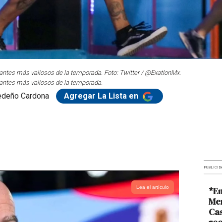
grantes más valiosos de la temporada. Foto: Twitter / @ExatlonMx.
grantes más valiosos de la temporada.
edeño Cardona
Agregar La Lista en
PUBLICID
Lea el artículo
*En
Me
Cas