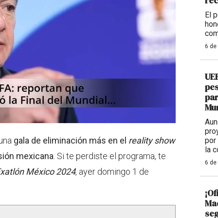
re
El 
hon
com
6 de
UEF
pes
par
Mu
Aun
pro
 una
gala de eliminación más en el
reality show
por
la 
isión mexicana
. Si te perdiste el programa, te
6 de
xatlón México 2024
, ayer domingo 1 de
¡Of
Mad
seg