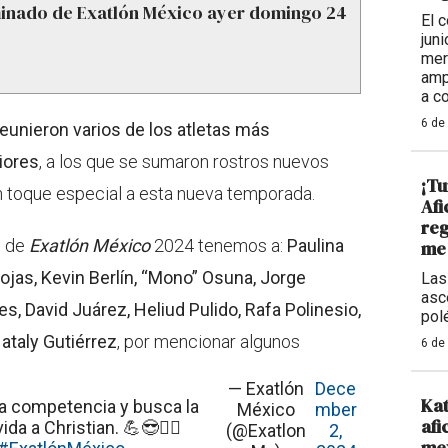
minado de Exatlón México ayer domingo 24
El 
jun
mer
amp
a c
6 de
reunieron varios de los atletas más
iores
, a los que se sumaron rostros nuevos
¡Tu
n toque especial a esta nueva temporada.
Afi
reg
s de
Exatlón México
2024 tenemos a:
Paulina
me 
ojas, Kevin Berlín, “Mono” Osuna, Jorge
Las
asc
es, David Juárez, Heliud Pulido, Rafa Polinesio,
pol
ataly Gutiérrez
, por mencionar algunos
6 de
— Exatlón
Dece
Kat
la competencia y busca la
México
mber
afi
a a Christian. 💪😎🏃‍♂️
(@Exatlon
2,
mex