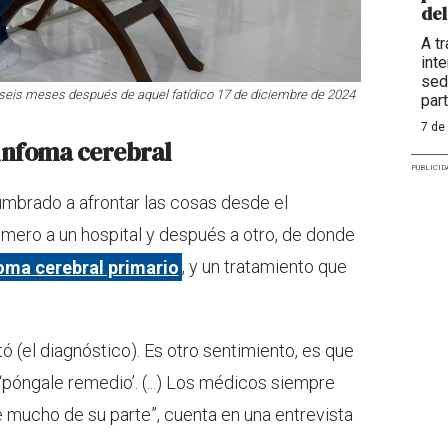
del
A t
int
sed
, seis meses después de aquel fatídico 17 de diciembre de 2024
part
7 de
linfoma cerebral
PUBLICID
mbrado a afrontar las cosas desde el
rimero a un hospital y después a otro, de donde
foma cerebral primario
, y un tratamiento que
 (el diagnóstico). Es otro sentimiento, es que
póngale remedio’. (...) Los médicos siempre
mucho de su parte”, cuenta en una entrevista