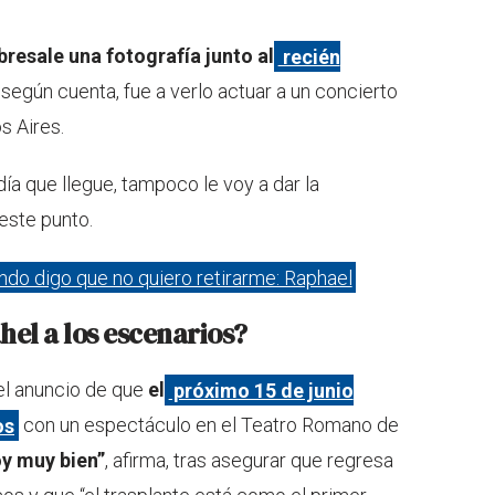
bresale una fotografía junto al
recién
 según cuenta, fue a verlo actuar a un concierto
s Aires.
día que llegue, tampoco le voy a dar la
 este punto.
ndo digo que no quiero retirarme: Raphael
el a los escenarios?
el anuncio de que
el
próximo 15 de junio
os
con un espectáculo en el Teatro Romano de
oy muy bien”
, afirma, tras asegurar que regresa