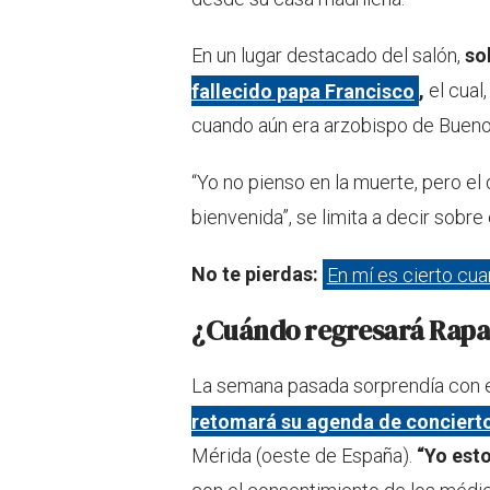
En un lugar destacado del salón,
so
fallecido papa Francisco
,
el cual,
cuando aún era arzobispo de Bueno
“Yo no pienso en la muerte, pero el 
bienvenida”, se limita a decir sobre
No te pierdas:
En mí es cierto cua
¿Cuándo regresará Rapah
La semana pasada sorprendía con 
retomará su agenda de conciert
Mérida (oeste de España).
“Yo est