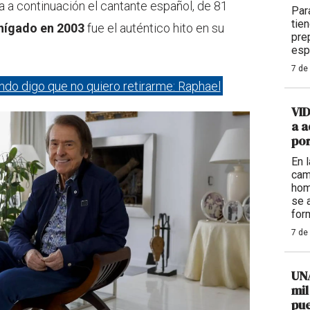
a a continuación el cantante español, de 81
Par
tie
 hígado en 2003
fue el auténtico hito en su
pre
esp
7 de
ndo digo que no quiero retirarme: Raphael
VI
a a
por
En 
cam
hom
se 
for
7 de
UNA
mil
pue