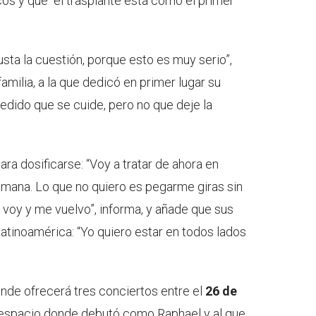
os y que “el trasplante está como el primer
usta la cuestión, porque esto es muy serio”,
amilia, a la que dedicó en primer lugar su
edido que se cuide, pero no que deje la
ra dosificarse: “Voy a tratar de ahora en
emana. Lo que no quiero es pegarme giras sin
o voy y me vuelvo”, informa, y añade que sus
atinoamérica: “Yo quiero estar en todos lados
onde ofrecerá tres conciertos entre el
26 de
espacio donde debutó como Raphael y al que