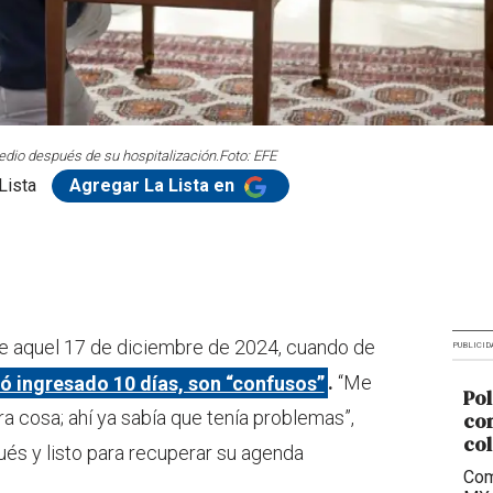
edio después de su hospitalización.
Foto: EFE
Lista
Agregar La Lista en
e aquel 17 de diciembre de 2024, cuando de
PUBLICID
ó ingresado 10 días, son “confusos”
.
“Me
Pol
ra cosa; ahí ya sabía que tenía problemas”,
com
col
s y listo para recuperar su agenda
Com