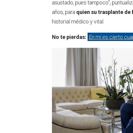
asustado, pues tampoco”, puntualiz
años, para
quien su trasplante de
historial médico y vital.
No te pierdas:
En mí es cierto cua