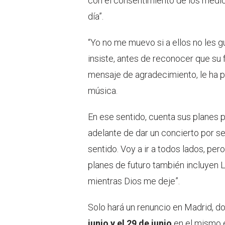
con el consentimiento de los médic
día”.
“Yo no me muevo si a ellos no les g
insiste, antes de reconocer que su f
mensaje de agradecimiento, le ha p
música.
En ese sentido, cuenta sus planes pa
adelante de dar un concierto por s
sentido. Voy a ir a todos lados, per
planes de futuro también incluyen L
mientras Dios me deje”.
Solo hará un renuncio en Madrid, d
junio y el 29 de junio
en el mismo 