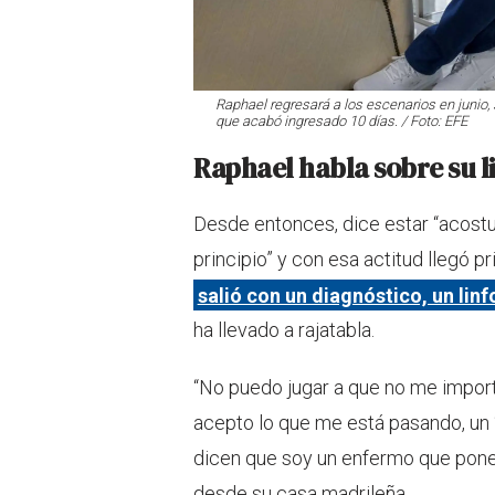
Raphael regresará a los escenarios en junio
que acabó ingresado 10 días. / Foto: EFE
Raphael habla sobre su 
Desde entonces, dice estar “acostu
principio” y con esa actitud llegó p
salió con un diagnóstico, un lin
ha llevado a rajatabla.
“No puedo jugar a que no me importó
acepto lo que me está pasando, un ‘
dicen que soy un enfermo que pone 
desde su casa madrileña.