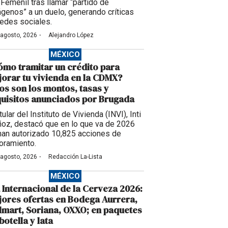
Femenil tras llamar “partido de
ágenos” a un duelo, generando críticas
redes sociales.
·
 agosto, 2026
Alejandro López
MÉXICO
mo tramitar un crédito para
orar tu vivienda en la CDMX?
os son los montos, tasas y
uisitos anunciados por Brugada
itular del Instituto de Vivienda (INVI), Inti
oz, destacó que en lo que va de 2026
han autorizado 10,825 acciones de
oramiento.
·
 agosto, 2026
Redacción La-Lista
MÉXICO
 Internacional de la Cerveza 2026:
ores ofertas en Bodega Aurrera,
mart, Soriana, OXXO; en paquetes
botella y lata