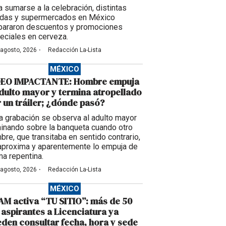
a sumarse a la celebración, distintas
ndas y supermercados en México
pararon descuentos y promociones
eciales en cerveza.
·
 agosto, 2026
Redacción La-Lista
MÉXICO
DEO IMPACTANTE: Hombre empuja
dulto mayor y termina atropellado
 un tráiler; ¿dónde pasó?
la grabación se observa al adulto mayor
inando sobre la banqueta cuando otro
bre, que transitaba en sentido contrario,
aproxima y aparentemente lo empuja de
ma repentina.
·
 agosto, 2026
Redacción La-Lista
MÉXICO
M activa “TU SITIO”: más de 50
 aspirantes a Licenciatura ya
den consultar fecha, hora y sede