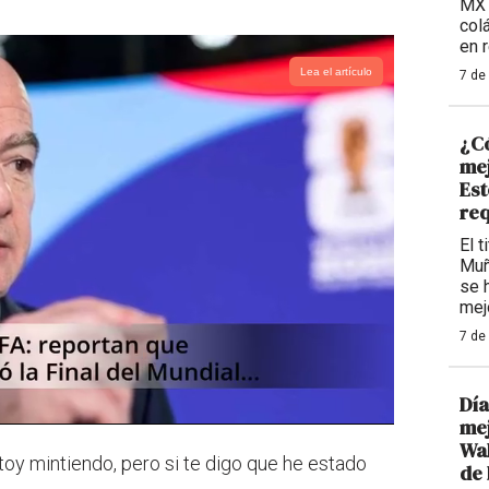
MX 
col
en 
Lea el artículo
7 de
¿Có
mej
Est
req
El t
Muñ
se 
mej
7 de
Día
mej
Wal
stoy mintiendo, pero si te digo que he estado
de 