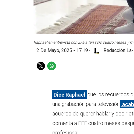
Raphael en entrevista con EFE a tan solo cuatro meses y m
2 De Mayo, 2025 - 17:19
•
Redacción La-
T
W
w
h
i
a
t
t
t
s
Dice Raphael
que los recuerdos d
e
a
una grabación para televisión
acab
r
p
p
acuerdo de querer hablar y decir ot
comenta a EFE cuatro meses despué
profesional.