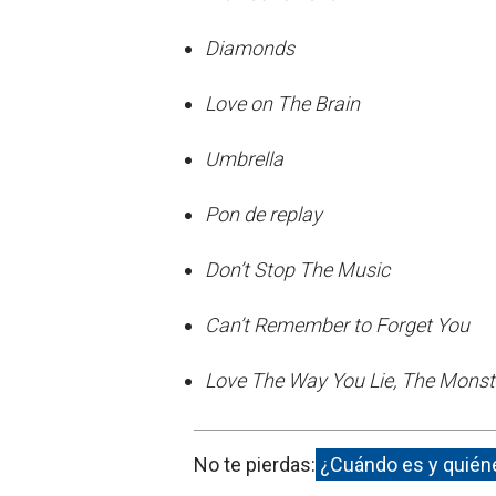
Diamonds
Love on The Brain
Umbrella
Pon de replay
Don’t Stop The Music
Can’t Remember to Forget You
Love The Way You Lie, The Monst
No te pierdas:
¿Cuándo es y quiéne