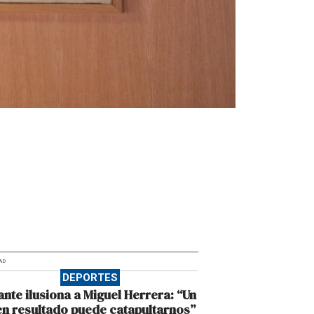
AD
DEPORTES
ante ilusiona a Miguel Herrera: “Un
n resultado puede catapultarnos”