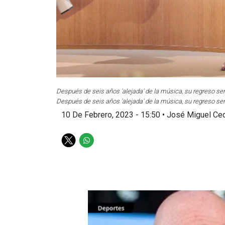
Después de seis años 'alejada' de la música, su regreso ser
Después de seis años 'alejada' de la música, su regreso ser
10 De Febrero, 2023 - 15:50
•
José Miguel Ce
T
W
w
h
i
a
t
t
t
s
e
a
r
p
p