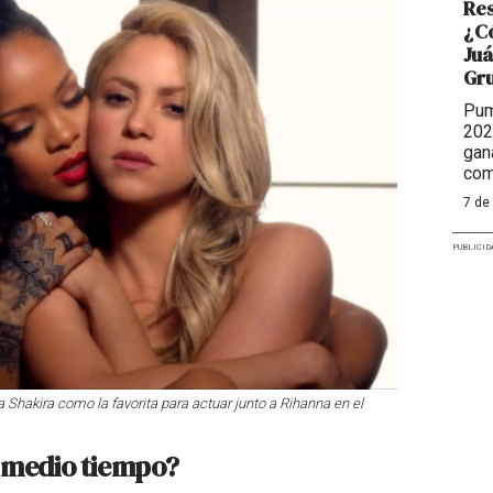
Res
¿Có
Juá
Gr
Pum
202
gan
com
7 de
PUBLICID
 Shakira como la favorita para actuar junto a Rihanna en el
 medio tiempo?