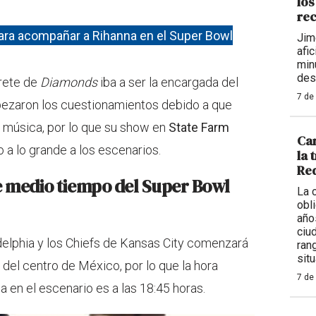
los
rec
 para acompañar a Rihanna en el Super Bowl
Jim
afi
min
des
prete de
Diamonds
iba a ser la encargada del
7 de
ezaron los cuestionamientos debido a que
a música, por lo que su show en
State Farm
Car
 a lo grande a los escenarios.
la 
Req
e medio tiempo del Super Bowl
La 
obl
año
ciu
adelphia y los Chiefs de Kansas City comenzará
ran
situ
 del centro de México, por lo que la hora
7 de
 en el escenario es a las 18:45 horas.