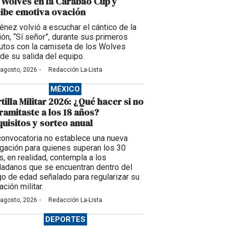
 Wolves en la Carabao Cup y
ibe emotiva ovación
énez volvió a escuchar el cántico de la
ción, “Sí señor”, durante sus primeros
utos con la camiseta de los Wolves
de su salida del equipo.
·
 agosto, 2026
Redacción La-Lista
MÉXICO
tilla Militar 2026: ¿Qué hacer si no
tramitaste a los 18 años?
uisitos y sorteo anual
convocatoria no establece una nueva
igación para quienes superan los 30
s, en realidad, contempla a los
dadanos que se encuentran dentro del
go de edad señalado para regularizar su
ación militar.
·
 agosto, 2026
Redacción La-Lista
DEPORTES