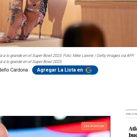
á a lo grande en el Super Bowl 2023. Foto: Mike Lawrie / Getty Images via AFP.
á a lo grande en el Super Bowl 2023.
deño Cardona
Agregar La Lista en
PUBLICID
Lea el artículo
Atl
bue