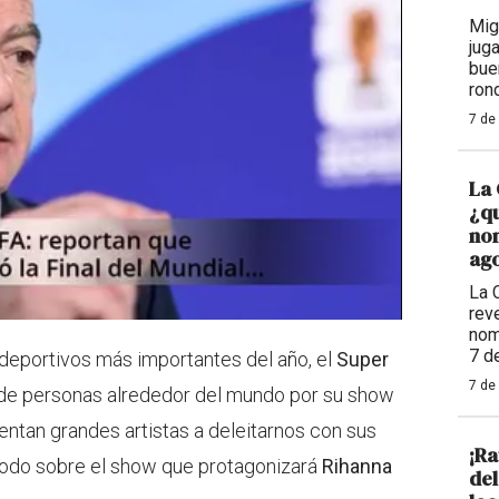
Mig
jug
bue
ron
7 de
La 
¿qu
nom
ago
La 
reve
nom
7 d
deportivos más importantes del año, el
Super
7 de
s de personas alrededor del mundo por su show
entan grandes artistas a deleitarnos con sus
¡Ra
odo sobre el show que protagonizará
Rihanna
de