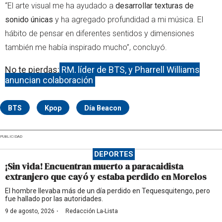
“El arte visual me ha ayudado a
desarrollar texturas de
sonido únicas
y ha agregado profundidad a mi música. El
hábito de pensar en diferentes sentidos y dimensiones
también me había inspirado mucho”, concluyó.
No te pierdas:
RM, líder de BTS, y Pharrell Williams
anuncian colaboración
BTS
Kpop
Día Beacon
PUBLICIDAD
DEPORTES
¡Sin vida! Encuentran muerto a paracaidista
extranjero que cayó y estaba perdido en Morelos
El hombre llevaba más de un día perdido en Tequesquitengo, pero
fue hallado por las autoridades.
·
9 de agosto, 2026
Redacción La-Lista