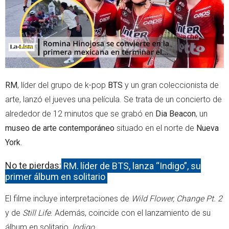
RM
, líder del grupo de k-pop
BTS
y un gran coleccionista de
arte, lanzó el jueves una película. Se trata de un concierto de
alrededor de 12 minutos que se grabó en
Dia Beacon
, un
museo de arte contemporáneo
situado en el norte de
Nueva
York
.
No te pierdas:
RM, líder de BTS, lanza “Indigo”, su
primer álbum en solitario
El filme incluye interpretaciones de
Wild Flower, Change Pt. 2
y de
Still Life
. Además, coincide con el lanzamiento de su
álbum en solitario,
Indigo
.