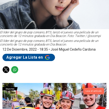
El líder del grupo de pop coreano, BTS, lanzó el jueves una película de un
concierto de 12 minutos grabada en Dia Beacon. Foto: Twitter / @soompi
El líder del grupo de pop coreano, BTS, lanzó el jueves una película de un
concierto de 12 minutos grabada en Dia Beacon.
12 De Diciembre, 2022 - 18:35
•
José Miguel Cedeño Cardona
Agregar La Lista en
T
W
w
h
i
a
t
t
t
s
Lea el artículo
e
a
r
p
p