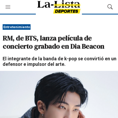
M
M
e
o
n
s
ú
t
Entretenimiento
r
RM, de BTS, lanza película de
a
r
concierto grabado en Dia Beacon
B
ú
El integrante de la banda de k-pop se convirtió en un
s
defensor e impulsor del arte.
q
u
e
d
a