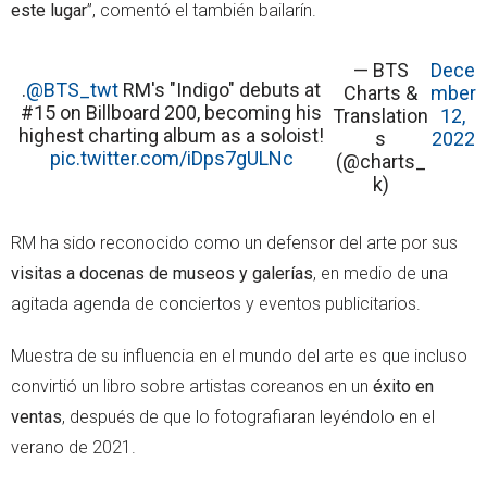
este lugar
”, comentó el también bailarín.
— BTS
Dece
.
@BTS_twt
RM's "Indigo" debuts at
Charts &
mber
#15 on Billboard 200, becoming his
Translation
12,
highest charting album as a soloist!
s
2022
pic.twitter.com/iDps7gULNc
(@charts_
k)
RM ha sido reconocido como un defensor del arte por sus
visitas a docenas de museos y galerías
, en medio de una
agitada agenda de conciertos y eventos publicitarios.
Muestra de su influencia en el mundo del arte es que incluso
convirtió un libro sobre artistas coreanos en un
éxito en
ventas
, después de que lo fotografiaran leyéndolo en el
verano de 2021.