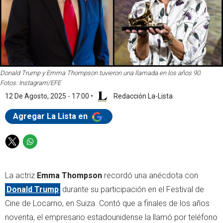
Donald Trump y Emma Thompson tuvieron una llamada en los años 90.
Fotos: Instagram/EFE
12 De Agosto, 2025 - 17:00
•
Redacción La-Lista
Agregar La Lista en
T
W
w
h
i
a
La actriz
Emma Thompson
recordó una anécdota con
t
t
t
s
Donald Trump
durante su participación en el Festival de
e
a
Cine de Locarno, en Suiza. Contó que a finales de los años
r
p
noventa, el empresario estadounidense la llamó por teléfono
p