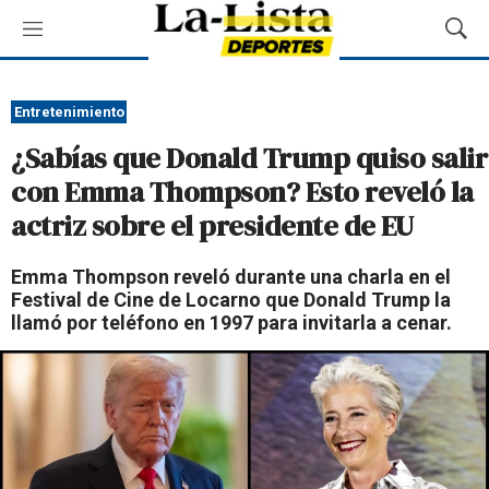
M
M
e
o
n
s
ú
t
Entretenimiento
r
¿Sabías que Donald Trump quiso salir
a
r
con Emma Thompson? Esto reveló la
B
actriz sobre el presidente de EU
ú
s
q
Emma Thompson reveló durante una charla en el
u
Festival de Cine de Locarno que Donald Trump la
e
llamó por teléfono en 1997 para invitarla a cenar.
d
a