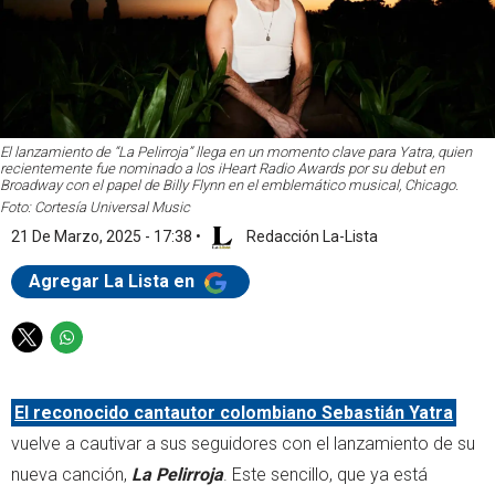
El lanzamiento de “La Pelirroja” llega en un momento clave para Yatra, quien
recientemente fue nominado a los iHeart Radio Awards por su debut en
Broadway con el papel de Billy Flynn en el emblemático musical, Chicago.
Foto: Cortesía Universal Music
21 De Marzo, 2025 - 17:38
•
Redacción La-Lista
Agregar La Lista en
T
W
w
h
i
a
El reconocido cantautor colombiano Sebastián Yatra
t
t
t
s
vuelve a cautivar a sus seguidores con el lanzamiento de su
e
a
nueva canción,
La Pelirroja
. Este sencillo, que ya está
r
p