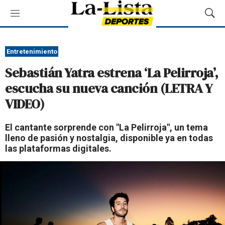
M
M
e
o
n
s
ú
t
Entretenimiento
r
Sebastián Yatra estrena ‘La Pelirroja’,
a
r
escucha su nueva canción (LETRA Y
B
VIDEO)
ú
s
q
El cantante sorprende con "La Pelirroja", un tema
u
lleno de pasión y nostalgia, disponible ya en todas
e
las plataformas digitales.
d
a