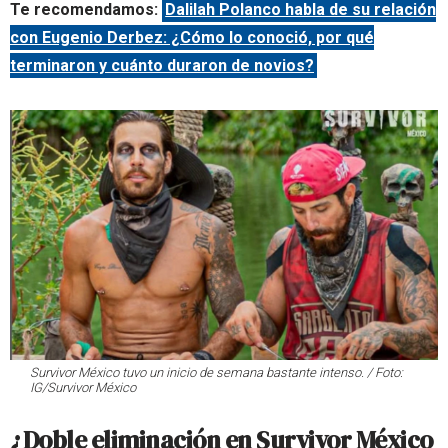
Te recomendamos:
Dalilah Polanco habla de su relación
con Eugenio Derbez: ¿Cómo lo conoció, por qué
terminaron y cuánto duraron de novios?
Survivor México tuvo un inicio de semana bastante intenso. / Foto:
IG/Survivor México
¿Doble eliminación en Survivor México