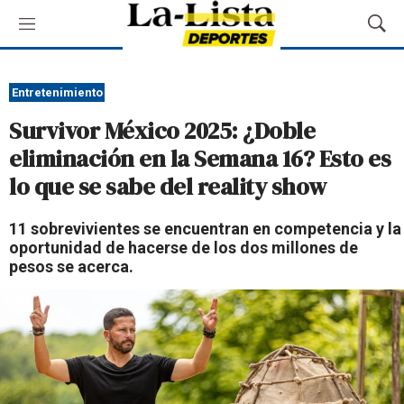
M
M
e
o
n
s
ú
t
Entretenimiento
r
Survivor México 2025: ¿Doble
a
r
eliminación en la Semana 16? Esto es
B
lo que se sabe del reality show
ú
s
q
11 sobrevivientes se encuentran en competencia y la
u
oportunidad de hacerse de los dos millones de
e
pesos se acerca.
d
a