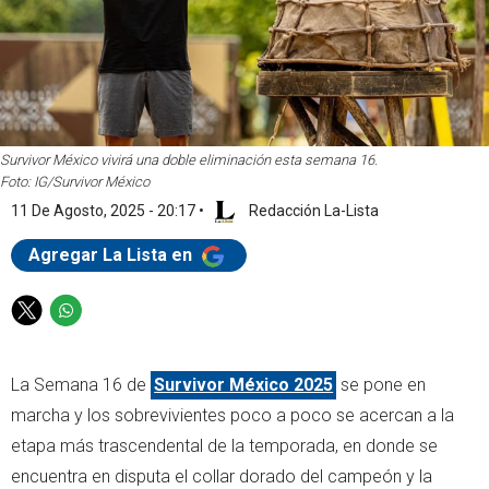
Survivor México vivirá una doble eliminación esta semana 16.
Foto: IG/Survivor México
11 De Agosto, 2025 - 20:17
•
Redacción La-Lista
Agregar La Lista en
T
W
w
h
i
a
La Semana 16 de
Survivor México 2025
se pone en
t
t
t
s
marcha y los sobrevivientes poco a poco se acercan a la
e
a
etapa más trascendental de la temporada, en donde se
r
p
encuentra en disputa el collar dorado del campeón y la
p