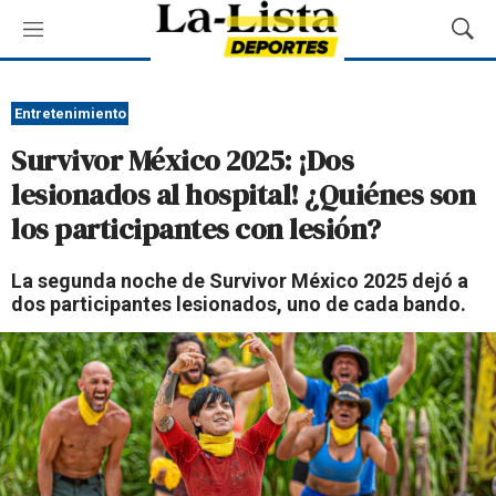
M
M
e
o
n
s
ú
t
Entretenimiento
r
Survivor México 2025: ¡Dos
a
r
lesionados al hospital! ¿Quiénes son
B
los participantes con lesión?
ú
s
q
La segunda noche de Survivor México 2025 dejó a
u
dos participantes lesionados, uno de cada bando.
e
d
a