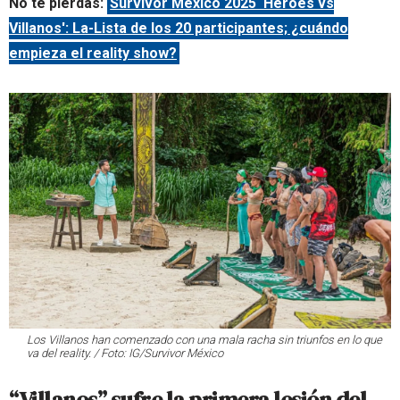
No te pierdas:
Survivor México 2025 ‘Héroes vs
Villanos': La-Lista de los 20 participantes; ¿cuándo
empieza el reality show?
Los Villanos han comenzado con una mala racha sin triunfos en lo que
va del reality. / Foto: IG/Survivor México
“Villanos” sufre la primera lesión del