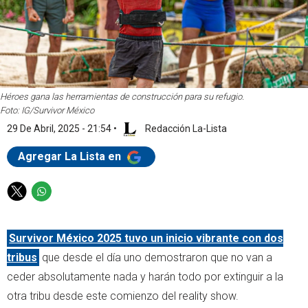
Héroes gana las herramientas de construcción para su refugio.
Foto: IG/Survivor México
29 De Abril, 2025 - 21:54
•
Redacción La-Lista
Agregar La Lista en
T
W
w
h
i
a
Survivor México 2025 tuvo un inicio vibrante con dos
t
t
t
s
tribus
que desde el día uno demostraron que no van a
e
a
ceder absolutamente nada y harán todo por extinguir a la
r
p
otra tribu desde este comienzo del reality show.
p