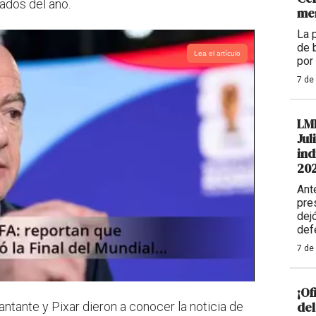
ados del año.
me
La 
de 
Lea el artículo
por
7 de
LM
Jul
ind
20
Ant
pre
dej
def
7 de
¡Of
del
antante y Pixar dieron a conocer la noticia de