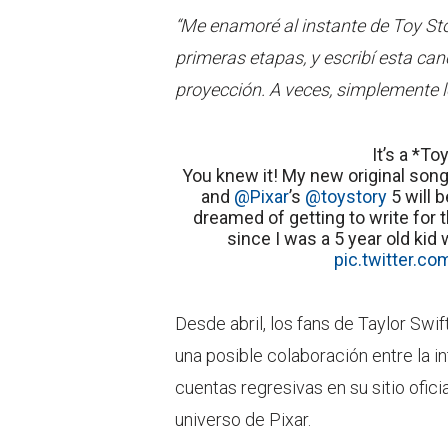
“Me enamoré al instante de Toy Sto
primeras etapas, y escribí esta ca
proyección. A veces, simplemente l
It’s a *To
You knew it! My new original song
and
@Pixar
’s
@toystory
5 will 
dreamed of getting to write for
since I was a 5 year old kid
pic.twitter.
Desde abril, los fans de Taylor Sw
una posible colaboración entre la in
cuentas regresivas en su sitio ofici
universo de Pixar.