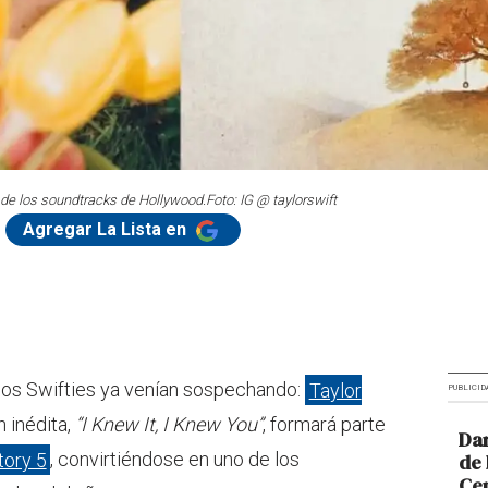
o de los soundtracks de Hollywood.
Foto: IG @ taylorswift
Agregar La Lista en
hos Swifties ya venían sospechando:
Taylor
PUBLICID
 inédita,
“I Knew It, I Knew You”
, formará parte
Dar
tory 5
, convirtiéndose en uno de los
de 
Cen