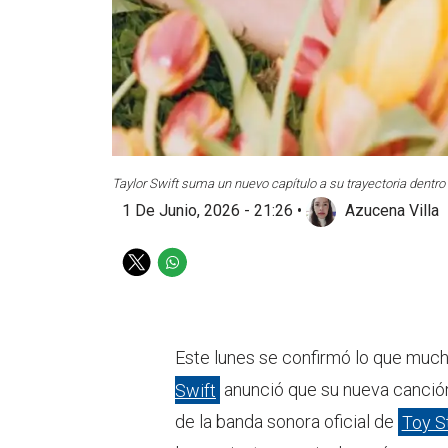
Taylor Swift suma un nuevo capítulo a su trayectoria dentr
1 De Junio, 2026 - 21:26
•
Azucena Villa
T
W
w
h
i
a
t
t
t
s
Este lunes se confirmó lo que muc
e
a
Swift
anunció que su nueva canción
r
p
p
de la banda sonora oficial de
Toy S