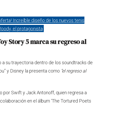
oferta! Increíble diseño de los nuevos tenis
oody, el protagonista
oy Story 5 marca su regreso al
 a su trayectoria dentro de los soundtracks de
You” y Disney la presenta como
“el regreso al
 por Swift y Jack Antonoff, quien regresa a
ma colaboración en el álbum ‘The Tortured Poets