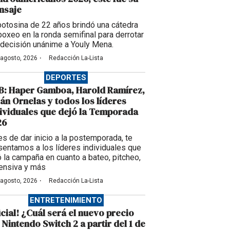
nsaje
potosina de 22 años brindó una cátedra
boxeo en la ronda semifinal para derrotar
 decisión unánime a Youly Mena.
·
 agosto, 2026
Redacción La-Lista
DEPORTES
B: Haper Gamboa, Harold Ramírez,
ián Ornelas y todos los líderes
ividuales que dejó la Temporada
26
es de dar inicio a la postemporada, te
sentamos a los líderes individuales que
ó la campaña en cuanto a bateo, pitcheo,
ensiva y más
·
 agosto, 2026
Redacción La-Lista
ENTRETENIMIENTO
icial! ¿Cuál será el nuevo precio
 Nintendo Switch 2 a partir del 1 de