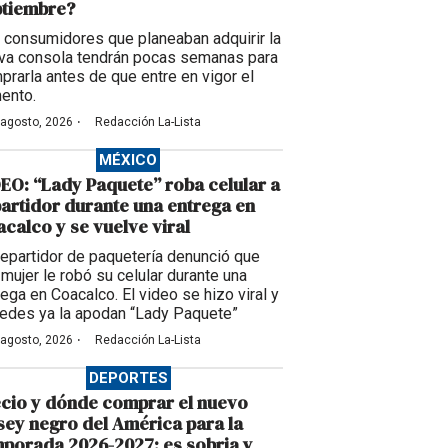
ptiembre?
 consumidores que planeaban adquirir la
va consola tendrán pocas semanas para
prarla antes de que entre en vigor el
ento.
·
 agosto, 2026
Redacción La-Lista
MÉXICO
EO: “Lady Paquete” roba celular a
artidor durante una entrega en
calco y se vuelve viral
repartidor de paquetería denunció que
 mujer le robó su celular durante una
rega en Coacalco. El video se hizo viral y
redes ya la apodan “Lady Paquete”
·
 agosto, 2026
Redacción La-Lista
DEPORTES
cio y dónde comprar el nuevo
sey negro del América para la
porada 2026-2027; es sobria y