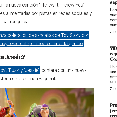
se
n la nueva canción “I Knew It, I Knew You”,
Los
s alimentadas por pistas en redes sociales y
nue
com
ica franquicia.
aum
7 de
nza colección de sandalias de Toy Story con
 muy resistente, cómodo e hipoalergénico
VID
rep
n Jessie?
Coa
Un 
’, ‘Buzz’ y ‘Jessie’
, contará con una nueva
una
ent
toria de la querida vaquerita.
en 
7 de
Pre
jer
tem