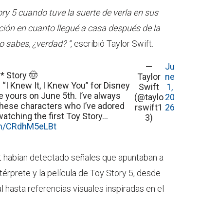
ry 5 cuando tuve la suerte de verla en sus
nción en cuanto llegué a casa después de la
o sabes, ¿verdad? ”
, escribió Taylor Swift.
—
Ju
y* Story 🤠
Taylor
ne
 “I Knew It, I Knew You” for Disney
Swift
1,
be yours on June 5th. I’ve always
(@taylo
20
 these characters who I’ve adored
rswift1
26
 watching the first Toy Story…
3)
com/CRdhM5eLBt
ift habían detectado señales que apuntaban a
térprete y la película de Toy Story 5, desde
al hasta referencias visuales inspiradas en el