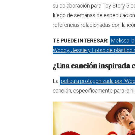
su colaboración para Toy Story 5 co
luego de semanas de especulacione
referencias relacionadas con la icón
TE PUEDE INTERESAR:
Melissa la
Woody, Jessie y Lotso de plástico
¿Una canción inspirada e
La
película protagonizada por ‘Woody
canción, específicamente para la his