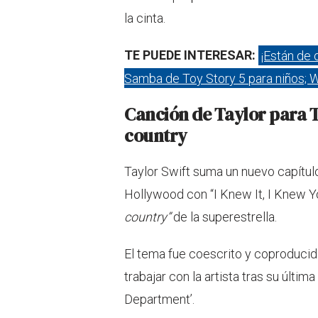
la cinta.
TE PUEDE INTERESAR:
¡Están de 
Samba de Toy Story 5 para niños; W
Canción de Taylor para T
country
Taylor Swift suma un nuevo capítulo
Hollywood con “I Knew It, I Knew 
country”
de la superestrella.
El tema fue coescrito y coproducido
trabajar con la artista tras su últi
Department’.