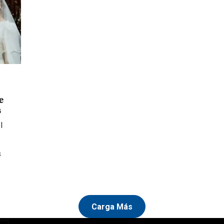
e
s
l
s
Carga Más