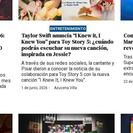
ENTRETENIMIENTO
6:
Taylor Swift anuncia “I Knew it, I
Con
Knew You” para Toy Story 5: ¿cuándo
Mar
O
podrás escuchar su nueva canción,
rev
inspirada en Jessie?
Tras
Supe
A través de sus redes sociales, la cantante y
extr
Pixar dieron a conocer la noticia de su
encu
colaboración para Toy Story 5 con la nueva
tos
canción “I Knew It, I Knew You”.
un mes
22 de
ada
·
1 de junio, 2026
Azucena Villa