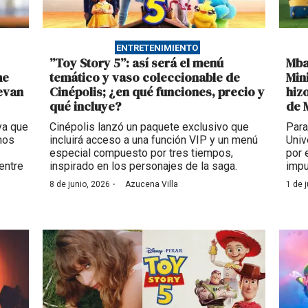
ENTRETENIMIENTO
”Toy Story 5”: así será el menú
Mba
me
temático y vaso coleccionable de
Min
evan
Cinépolis; ¿en qué funciones, precio y
hiz
qué incluye?
de 
ya que
Cinépolis lanzó un paquete exclusivo que
Para
nos
incluirá acceso a una función VIP y un menú
Univ
especial compuesto por tres tiempos,
por 
entre
inspirado en los personajes de la saga.
impu
·
8 de junio, 2026
Azucena Villa
1 de 