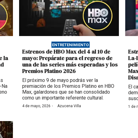
ENTRETENIMIENTO
Estrenos de HBO Max del 4 al 10 de
Est
e la
mayo: Prepárate para el regreso de
La-
nd
una de las series más esperadas y los
pel
Premios Platino 2026
Max
Dis
as
El próximo 9 de mayo podrás ver la
g-Na
premiación de los Premios Platino en HBO
El c
reno
Max, galardones que se han consolidado
demu
como un importante referente cultural.
susc
·
4 de mayo, 2026
Azucena Villa
1 de 