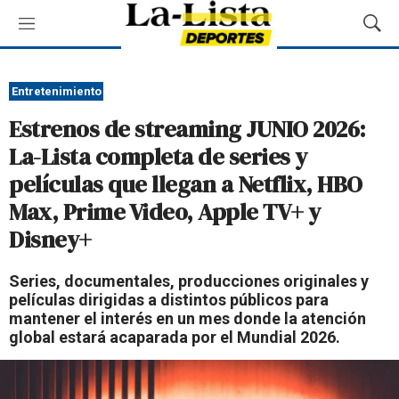
M
M
e
o
n
s
ú
t
Entretenimiento
r
Estrenos de streaming JUNIO 2026:
a
r
La-Lista completa de series y
B
películas que llegan a Netflix, HBO
ú
s
Max, Prime Video, Apple TV+ y
q
Disney+
u
e
d
Series, documentales, producciones originales y
a
películas dirigidas a distintos públicos para
mantener el interés en un mes donde la atención
global estará acaparada por el Mundial 2026.