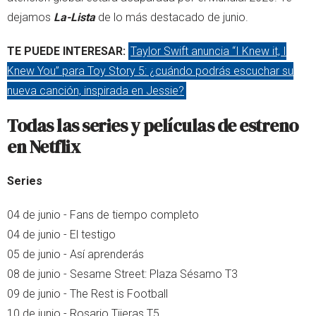
dejamos
La-Lista
de lo más destacado de junio.
TE PUEDE INTERESAR:
Taylor Swift anuncia “I Knew it, I
Knew You” para Toy Story 5: ¿cuándo podrás escuchar su
nueva canción, inspirada en Jessie?
Todas las series y películas de estreno
en Netflix
Series
04 de junio - Fans de tiempo completo
04 de junio - El testigo
05 de junio - Así aprenderás
08 de junio - Sesame Street: Plaza Sésamo T3
09 de junio - The Rest is Football
10 de junio - Rosario Tijeras T5