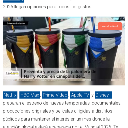
e
a
2026 llegan opciones para todos los gustos.
r
p
p
Lea el artículo
Netflix
,
HBO Max
,
Prime Video
,
Apple TV
y
Disney+
preparan el estreno de nuevas temporadas, documentales,
producciones originales y películas dirigidas a distintos
públicos para mantener el interés en un mes donde la
atención global estará acaparada por el Mundial 2026. Te