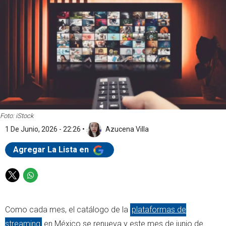
Foto: iStock
1 De Junio, 2026 - 22:26
•
Azucena Villa
Agregar La Lista en
T
W
w
h
i
a
Como cada mes, el catálogo de la
plataformas de
t
t
t
s
streaming
en México se renueva y este mes de junio de