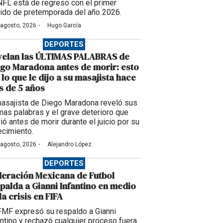
NFL está de regreso con el primer
tido de pretemporada del año 2026.
·
 agosto, 2026
Hugo García
DEPORTES
velan las ÚLTIMAS PALABRAS de
go Maradona antes de morir: esto
 lo que le dijo a su masajista hace
 de 5 años
masajista de Diego Maradona reveló sus
imas palabras y el grave deterioro que
ió antes de morir durante el juicio por su
ecimiento.
·
 agosto, 2026
Alejandro López
DEPORTES
eración Mexicana de Futbol
palda a Gianni Infantino en medio
la crisis en FIFA
FMF expresó su respaldo a Gianni
antino y rechazó cualquier proceso fuera