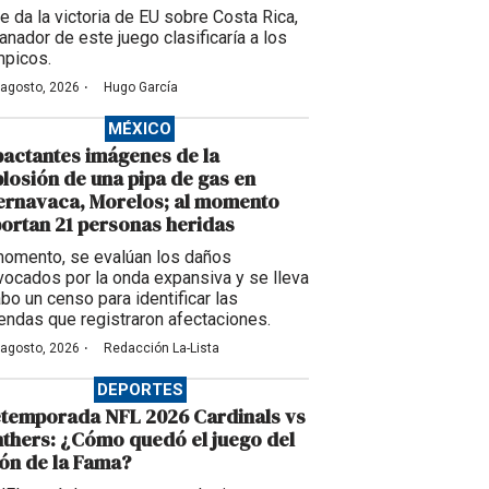
se da la victoria de EU sobre Costa Rica,
anador de este juego clasificaría a los
mpicos.
·
 agosto, 2026
Hugo García
MÉXICO
actantes imágenes de la
losión de una pipa de gas en
ernavaca, Morelos; al momento
ortan 21 personas heridas
momento, se evalúan los daños
vocados por la onda expansiva y se lleva
abo un censo para identificar las
iendas que registraron afectaciones.
·
 agosto, 2026
Redacción La-Lista
DEPORTES
etemporada NFL 2026 Cardinals vs
thers: ¿Cómo quedó el juego del
ón de la Fama?