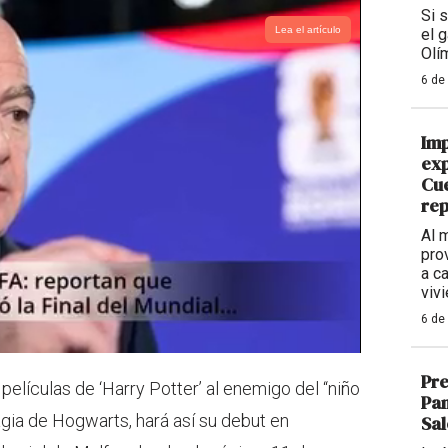
Si 
Lea el artículo
el g
Olí
6 de
Imp
exp
Cu
rep
Al 
pro
a c
viv
6 de
Pr
 películas de ‘Harry Potter’ al enemigo del “niño
Pan
agia de Hogwarts, hará así su debut en
Sal