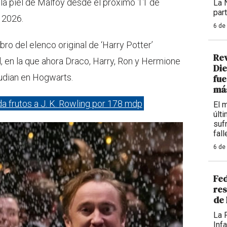
la piel de Malfoy desde el próximo 11 de
La 
par
 2026.
6 de
ro del elenco original de ‘Harry Potter’
Re
l, en la que ahora Draco, Harry, Ron y Hermione
Die
tudian en Hogwarts.
fue
más
da frutos a J. K. Rowling por 178 mdp
El 
últ
sufr
fall
6 de
Fed
res
de 
La 
Inf