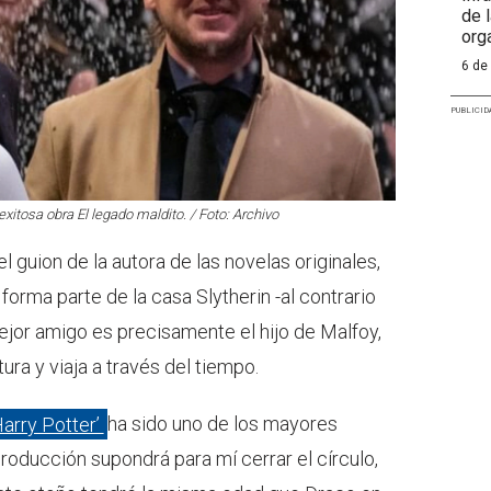
de 
org
6 de
PUBLICID
 exitosa obra El legado maldito. / Foto: Archivo
 guion de la autora de las novelas originales,
 forma parte de la casa Slytherin -al contrario
mejor amigo es precisamente el hijo de Malfoy,
ra y viaja a través del tiempo.
Harry Potter’
ha sido uno de los mayores
roducción supondrá para mí cerrar el círculo,