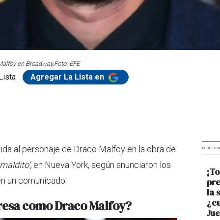
Malfoy en Broadway.
Foto: EFE
Lista
Agregar La Lista en
vida al personaje de Draco Malfoy en la obra de
PUBLICID
maldito’,
en Nueva York, según anunciaron los
¡To
en un comunicado.
pre
la 
¿cu
resa como Draco Malfoy?
Jue