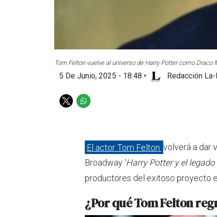
Tom Felton vuelve al universo de Harry Potter como Draco 
5 De Junio, 2025 - 18:48
•
Redacción La-
T
W
w
h
i
a
t
t
t
s
El actor Tom Felton
volverá a dar 
e
a
Broadway ‘
Harry Potter y el legado 
r
p
p
productores del exitoso proyecto 
¿Por qué Tom Felton reg